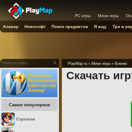
PC игры
Мини игры
Он
Алавар
Невософт
Поиск предметов
Я ищу
Три в ря
PlayMap.ru
»
Мини игры
»
Бизнес
Скачать иг
Самое популярное
Стратегии