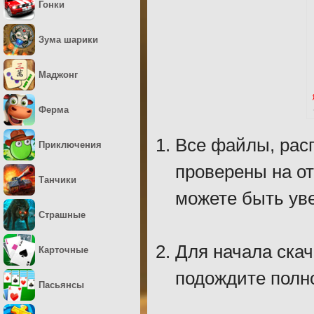
Гонки
Зума шарики
Маджонг
Ферма
Все файлы, рас
Приключения
проверены на о
Танчики
можете быть уве
Страшные
Для начала скач
Карточные
подождите полно
Пасьянсы