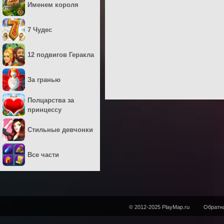
Именем короля
7 Чудес
12 подвигов Геракла
За гранью
Полцарства за
принцессу
Стильные девчонки
Все части
© 2012-2025 PlayMap.ru
Обратна