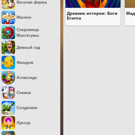
Веселая ферма
Древние истории: Боги
Мад
Масяня
Египта
Сокровища
Монтесумы
Дивный сад
Фишдом
Атлантида
Снежок
Солдатики
Луксор