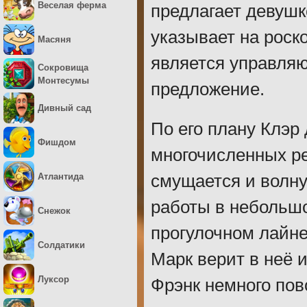
Веселая ферма
предлагает девушк
указывает на роск
Масяня
является управля
Сокровища
Монтесумы
предложение.
Дивный сад
По его плану Клэр
Фишдом
многочисленных ре
Атлантида
смущается и волну
работы в небольшо
Снежок
прогулочном лайне
Солдатики
Марк верит в неё и
Луксор
Фрэнк немного пов