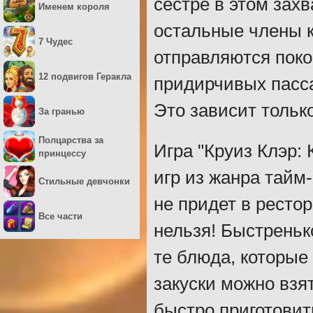
сестре в этом зах
Именем короля
остальные члены к
7 Чудес
отправляются поко
12 подвигов Геракла
придирчивых пасса
Это зависит только
За гранью
Полцарства за
Игра "Круиз Клэр:
принцессу
игр из жанра тайм
Стильные девчонки
не придет в рестор
Все части
нельзя! Быстреньк
те блюда, которые
закуски можно взя
быстро приготовит