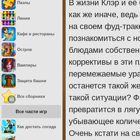
В жизни Клэр и её
Пазлы
как же иначе, вед
Линии
на своем фуд-трак
Кафе и рестораны
познакомиться с 
блюдами собственн
Остров
коррективы в эти 
Вампиры
перемежаемые ураг
Защита башни
останется такой ж
такой ситуации? Ф
Все сборники
превратится в ляг
Все части игр
убывающее количе
Как достать соседа
Очень кстати на с