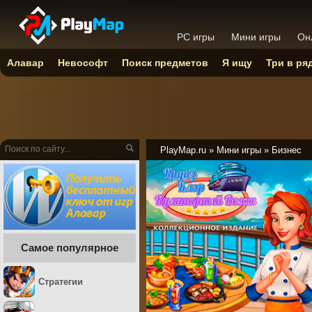
PC игры
Мини игры
Он
Алавар
Невософт
Поиск предметов
Я ищу
Три в ря
PlayMap.ru
»
Мини игры
»
Бизнес
Самое популярное
Стратегии