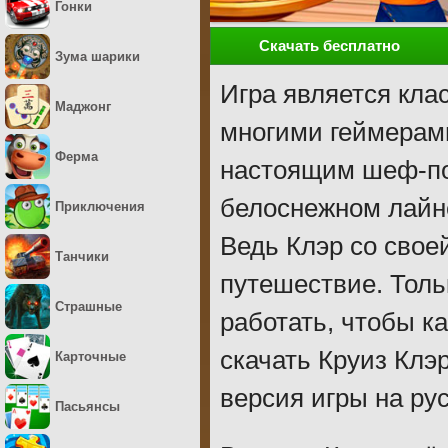
Гонки
Скачать бесплатно
Зума шарики
Игра является кл
Маджонг
многими геймерами
Ферма
настоящим шеф-по
белоснежном лайне
Приключения
Ведь Клэр со свое
Танчики
путешествие. Толь
Страшные
работать, чтобы к
скачать Круиз Клэ
Карточные
версия игры на ру
Пасьянсы