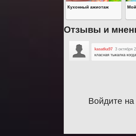
Кухонный ажиотаж
Мой
Отзывы и мнен
kasatka97
3 октября 
класная тыкалка когд
Войдите на 