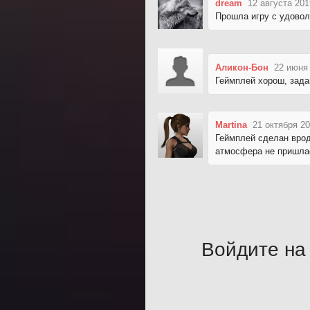
dream
12 августа 201
Прошла игру с удовол
Аликон-Бон
22 июня 
Геймплей хорош, зада
Martina
21 октября 20
Геймплей сделан врод
атмосфера не пришлас
Войдите на 