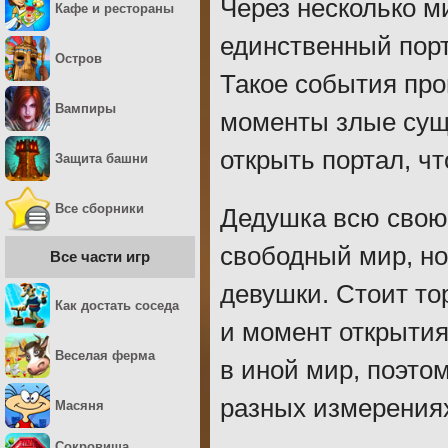
Через несколько ми
Кафе и рестораны
единственный порт
Остров
Такое события прои
Вампиры
моменты злые суще
открыть портал, ч
Защита башни
Все сборники
Дедушка всю свою
свободный мир, но
Все части игр
девушки. Стоит то
Как достать соседа
и момент открытия
Веселая ферма
в иной мир, поэто
разных измерениях
Масяня
Сокровища