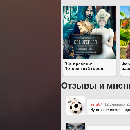
Вне времени:
Фар
Потерянный город
рас
Отзывы и мнен
serg67
12 февраля 20
Ну игра неплохая, оди