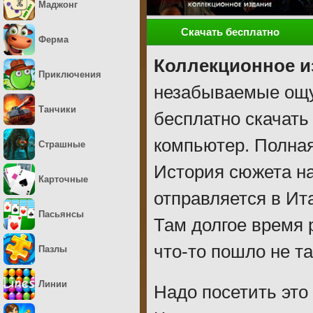
Маджонг
Скачать бесплатно
Ферма
Коллекционное и
Приключения
незабываемые ощу
Танчики
бесплатно скачать
компьютер. Полная
Страшные
История сюжета на
Карточные
отправляется в Ит
Пасьянсы
Там долгое время 
что-то пошло не та
Пазлы
Линии
Надо посетить это