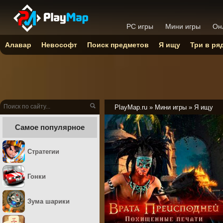
PC игры
Мини игры
Он
Алавар
Невософт
Поиск предметов
Я ищу
Три в ря
PlayMap.ru
»
Мини игры
»
Я ищу
Самое популярное
Стратегии
Гонки
Зума шарики