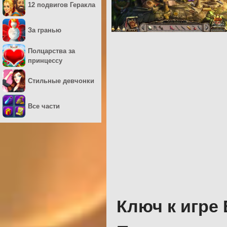
12 подвигов Геракла
За гранью
Полцарства за
принцессу
Стильные девчонки
Все части
Ключ к игре