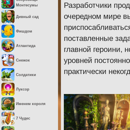
Разработчики прод
Монтесумы
очередном мире вы
Дивный сад
приспосабливаться
Фишдом
поставленные зада
Атлантида
главной героини, 
уровней постоянно
Снежок
практически некогд
Солдатики
Луксор
Именем короля
7 Чудес