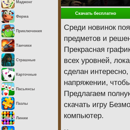
Маджонг
Скачать бесплатно
Ферма
Среди новинок поя
Приключения
предметов и решен
Танчики
Прекрасная график
всех уровней, лок
Страшные
сделан интересно,
Карточные
напряжении, чтобы
Пасьянсы
Предлагаем полную
скачать игру Безм
Пазлы
компьютер.
Линии