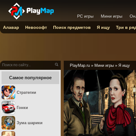
PC игры
Мини игры
Он
Алавар
Невософт
Поиск предметов
Я ищу
Три в ря
PlayMap.ru
»
Мини игры
»
Я ищу
Самое популярное
Стратегии
Гонки
Зума шарики