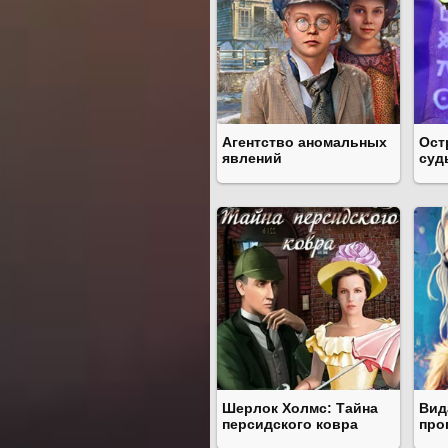
Агентство аномальных
Ост
явлений
суд
Шерлок Холмс: Тайна
Вид
персидского ковра
про