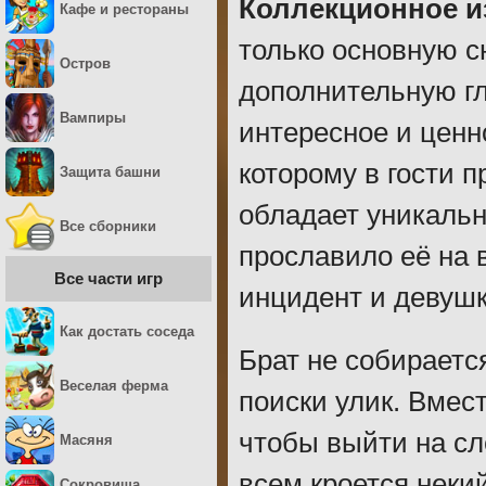
Коллекционное и
Кафе и рестораны
только основную с
Остров
дополнительную гл
Вампиры
интересное и ценно
которому в гости 
Защита башни
обладает уникальн
Все сборники
прославило её на 
Все части игр
инцидент и девушк
Как достать соседа
Брат не собираетс
Веселая ферма
поиски улик. Вмес
чтобы выйти на сл
Масяня
всем кроется неки
Сокровища