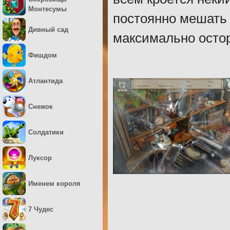
Монтесумы
постоянно мешать
Дивный сад
максимально осто
Фишдом
Атлантида
Снежок
Солдатики
Луксор
Именем короля
7 Чудес