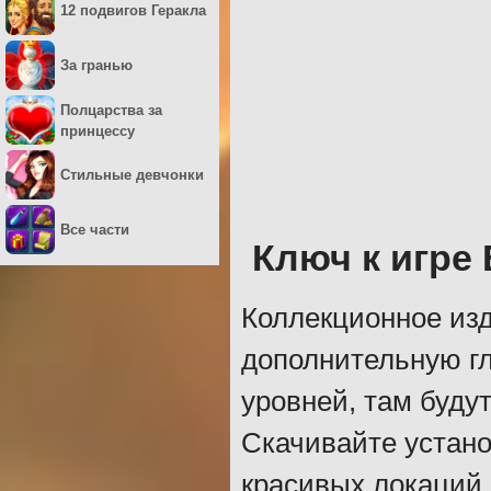
12 подвигов Геракла
За гранью
Полцарства за
принцессу
Стильные девчонки
Все части
Ключ к игре
Коллекционное из
дополнительную гл
уровней, там буду
Скачивайте устан
красивых локаций 