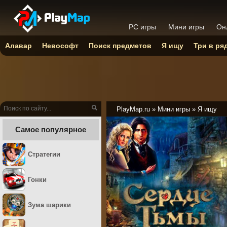
PC игры
Мини игры
Он
Алавар
Невософт
Поиск предметов
Я ищу
Три в ря
PlayMap.ru
»
Мини игры
»
Я ищу
Самое популярное
Стратегии
Гонки
Зума шарики