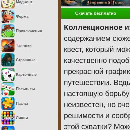
Маджонг
Скачать бесплатно
Ферма
Коллекционное и
Приключения
содержанием сюже
Танчики
квест, который мо
качественно подо
Страшные
прекрасной график
Карточные
путешествии. Ведь
Пасьянсы
настоящую борьбу 
неизвестен, но оче
Пазлы
решимости и сооб
Линии
этой схватки? Мож