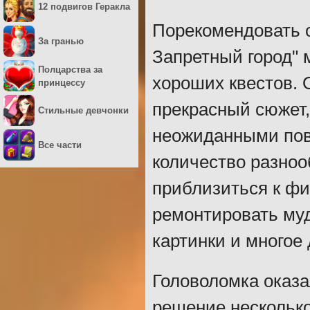
12 подвигов Геракла
Порекомендовать о
За гранью
Запретный город"
Полцарства за
хороших квестов. 
принцессу
прекрасный сюжет
Стильные девчонки
неожиданными пов
Все части
количество разноо
приблизиться к фи
ремонтировать му
картинки и многое 
Головоломка оказ
решение несколько