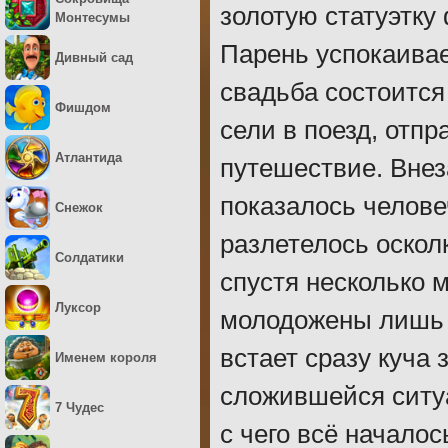
золотую статуэтку
Монтесумы
Парень успокаивает
Дивный сад
свадьба состоится
Фишдом
сели в поезд, отп
Атлантида
путешествие. Внез
показалось челове
Снежок
разлетелось оскол
Солдатики
спустя несколько 
Луксор
молодожены лишь 
встает сразу куча 
Именем короля
сложившейся ситуа
7 Чудес
с чего всё началос