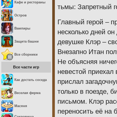
Кафе и рестораны
тьмы: Запретный г
Остров
Главный герой – п
Вампиры
несколько дней он
девушке Клэр – св
Защита башни
Внезапно Итан пол
Все сборники
Не объясняя ничего
Все части игр
невестой приехал 
Как достать соседа
прислал загадочну
только в поезде, б
Веселая ферма
письмом. Клэр рас
Масяня
переносить её на 
Сокровища