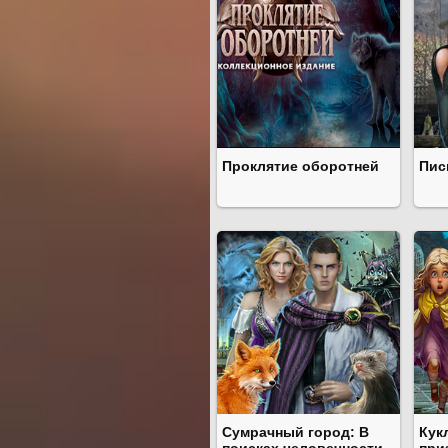
Проклятие оборотней
Пис
Сумрачный город: В
Кук