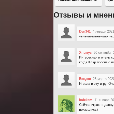
поисках человечности
при
Отзывы и мнен
Den341
4 января 2021
увлекательнейшая игр
Хныкус
30 сентября 
Интересная и очень к
когда Клэр просит о 
Вэндэс
28 марта 202
Играла в эту игру. Оч
koleksm
11 января 20
Сейчас играю в данную
показались)