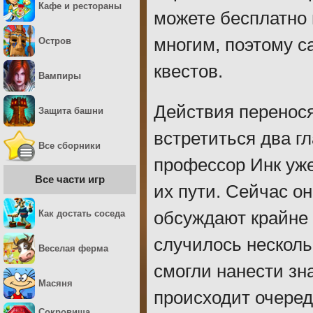
Кафе и рестораны
можете бесплатно 
многим, поэтому с
Остров
квестов.
Вампиры
Действия перенося
Защита башни
встретиться два гл
Все сборники
профессор Инк уже
Все части игр
их пути. Сейчас он
Как достать соседа
обсуждают крайне 
случилось несколь
Веселая ферма
смогли нанести з
Масяня
происходит очеред
Сокровища