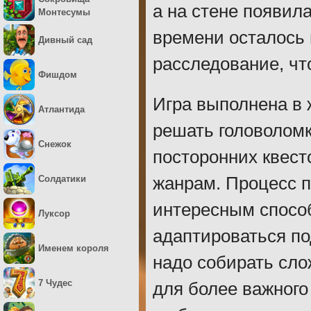
а на стене появил
Монтесумы
времени осталось 
Дивный сад
расследование, чт
Фишдом
Игра выполнена в 
Атлантида
решать головоломк
Снежок
посторонних квесто
Солдатики
жанрам. Процесс 
интересным способ
Луксор
адаптироваться по
Именем короля
надо собирать сло
7 Чудес
для более важного