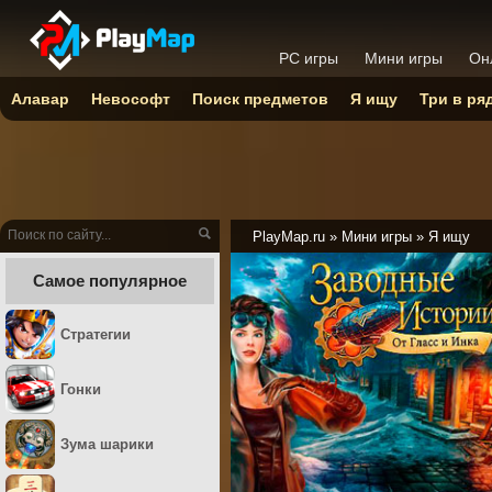
PC игры
Мини игры
Он
Алавар
Невософт
Поиск предметов
Я ищу
Три в ря
PlayMap.ru
»
Мини игры
»
Я ищу
Самое популярное
Стратегии
Гонки
Зума шарики