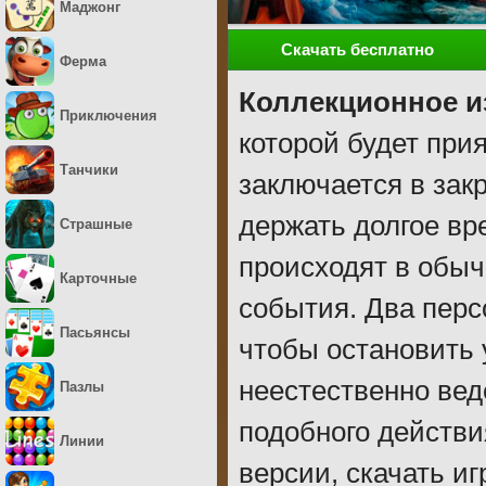
Маджонг
Скачать бесплатно
Ферма
Коллекционное и
Приключения
которой будет при
Танчики
заключается в зак
держать долгое вр
Страшные
происходят в обыч
Карточные
события. Два перс
Пасьянсы
чтобы остановить 
неестественно вед
Пазлы
подобного действи
Линии
версии, скачать и