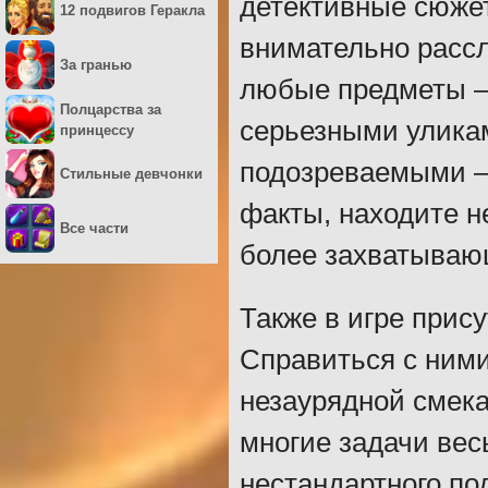
детективные сюже
12 подвигов Геракла
внимательно рассл
За гранью
любые предметы – 
Полцарства за
серьезными уликам
принцессу
подозреваемыми – 
Стильные девчонки
факты, находите н
Все части
более захватываю
Также в игре прис
Справиться с ними
незаурядной смека
многие задачи ве
нестандартного по