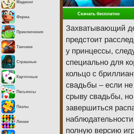
Маджонг
Скачать бесплатно
Ферма
Захватывающий дет
Приключения
предстоит расслед
Танчики
у принцессы, след
специально для к
Страшные
кольцо с бриллиан
Карточные
свадьбы – если не 
Пасьянсы
срыву свадьбы, но
завершиться расп
Пазлы
наблюдательности 
Линии
полную версию игр