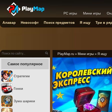
PC игры
Мини игры
Он
Алавар
Невософт
Поиск предметов
Я ищу
Три в ря
PlayMap.ru
»
Мини игры
»
Я ищу
Самое популярное
Стратегии
Гонки
Зума шарики