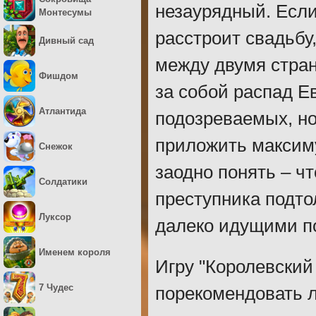
незаурядный. Если 
Монтесумы
расстроит свадьбу
Дивный сад
между двумя стран
Фишдом
за собой распад Е
Атлантида
подозреваемых, но
приложить максиму
Снежок
заодно понять – чт
Солдатики
преступника подто
Луксор
далеко идущими п
Именем короля
Игру "Королевский
7 Чудес
порекомендовать 