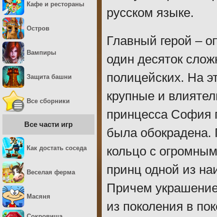
Кафе и рестораны
русском языке.
Остров
Главный герой – о
Вампиры
один десяток слож
полицейских. На э
Защита башни
крупные и влиятел
Все сборники
принцесса София п
Все части игр
была обокрадена.
Как достать соседа
кольцо с огромным
принц одной из на
Веселая ферма
Причем украшение
Масяня
из поколения в по
Сокровища