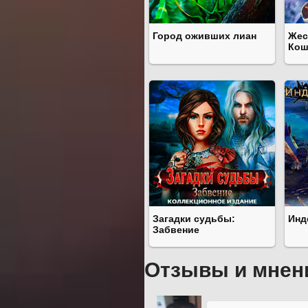
Город оживших лиан
Жес
Кош
Загадки судьбы:
Инд
Забвение
Отзывы и мнен