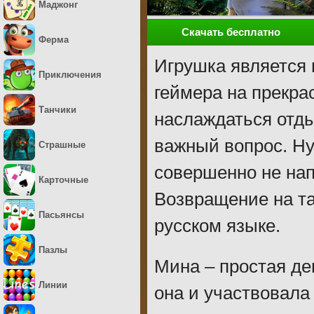
Маджонг
Скачать бесплатно
Ферма
Игрушка является
Приключения
геймера на прекра
Танчики
наслаждаться отды
важный вопрос. Ну
Страшные
совершенно не на
Карточные
Возвращение на т
Пасьянсы
русском языке.
Пазлы
Мина – простая де
Линии
она и участвовала 