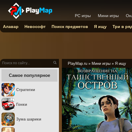
PC игры
Мини игры
Он
Алавар
Невософт
Поиск предметов
Я ищу
Три в ря
PlayMap.ru
»
Мини игры
»
Я ищу
Самое популярное
Стратегии
Гонки
Зума шарики