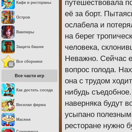
путешествовала по
Кафе и рестораны
её за борт. Пытая
Остров
ослабела и потеря
Вампиры
на берег тропичес
человека, склонив
Защита башни
Неважно. Сейчас е
Все сборники
вопрос голода. На
Все части игр
она с трудом ходит
Как достать соседа
нибудь съедобное.
наверняка будут в
Веселая ферма
усыпано полезными
Масяня
ресторане нужно б
Сокровища