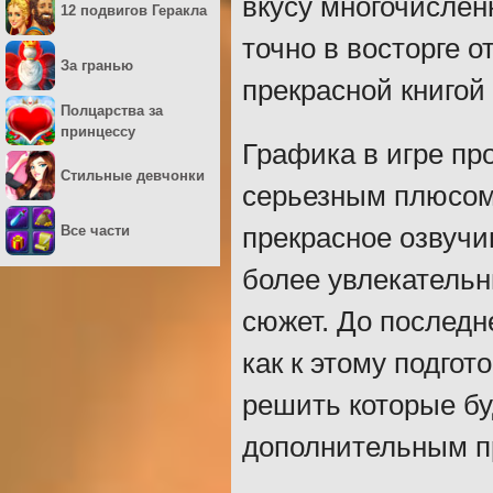
вкусу многочисле
12 подвигов Геракла
точно в восторге 
За гранью
прекрасной книгой
Полцарства за
принцессу
Графика в игре пр
Стильные девчонки
серьезным плюсом
Все части
прекрасное озвуч
более увлекательн
сюжет. До последн
как к этому подгот
решить которые бу
дополнительным п