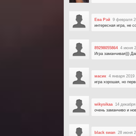
Ева Рэй
9 февраля 2
интересная игра, не 
89298055864
4 июня 2
Игра заманчивая))) Д
масик
4 января 2019 
игра хорошая, но пер
wikysikaa
14 декабря
очень заманчиво и нов
black swan
28 июня 2