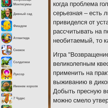
когда проблема гол
Монтесумы
серьезная – есть 
Дивный сад
привиделся от уст
Фишдом
рассчитывать на 
Атлантида
необитаемый, то к
Снежок
Игра "Возвращение
Солдатики
великолепным квес
применить на прак
Луксор
выживанию в дикой
Именем короля
Добыть пресную в
7 Чудес
можно смело утвер