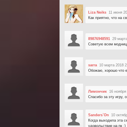
Liza Neiks
11 июня 20
Как приятно, что на 
89876948591
29 марта
Советую всем модниц
sarra
10 марта 2018 2
Обожаю, хорошо что е
Лимончик
16 ноября
Спасибо за эту игру, 
Sanders`On
10 октяб
Когда выходила эта се
удовольствие на пк :)