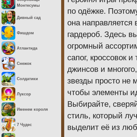
Монтесумы
по одёжке. Поэтом
Дивный сад
она направляется 
гардероб. Здесь в
Фишдом
огромный ассорти
Атлантида
сапог, кроссовок и
Снежок
джинсов и многого,
Солдатики
звезды просто не 
чтобы элементы ид
Луксор
Выбирайте, сверяй
Именем короля
стиль, который лу
7 Чудес
выделит её из люб