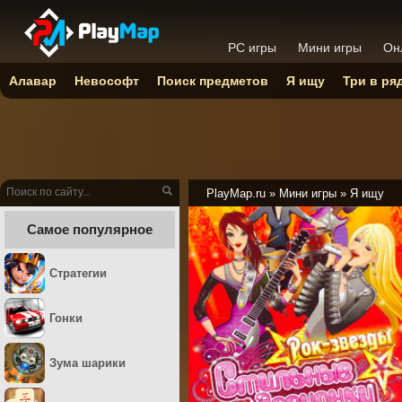
PC игры
Мини игры
Он
Алавар
Невософт
Поиск предметов
Я ищу
Три в ря
PlayMap.ru
»
Мини игры
»
Я ищу
Самое популярное
Стратегии
Гонки
Зума шарики