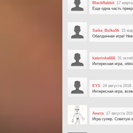
BlackRabbit
17 марта
Еще одна часть прекр
Saika_Bulka56
15 мар
Обалденная игра! Нев
katerinka666
31 октяб
Интересная игра, обя
EYS
24 августа 2018 
Интересная игра, всем
Анита
17 августа 201
Игра супер. Советую 