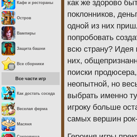
как же здорово быт
Кафе и рестораны
поклонников, деньг
Остров
одной из них приш
Вампиры
попробовать созда
всю страну? Идея
Защита башни
них, общепризнан
Все сборники
поиски продюсера,
Все части игр
неопытной, но вес
Как достать соседа
выбрать именно ту
игроку больше ост
Веселая ферма
самых вершин рок
Масяня
Героиня игры прек
Сокровища