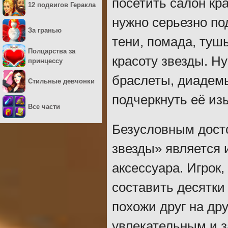
посетить салон кр
12 подвигов Геракла
нужно серьезно по
За гранью
тени, помада, туш
Полцарства за
красоту звезды. Н
принцессу
браслеты, диадемы
Стильные девчонки
подчеркнуть её из
Все части
Безусловным дост
звезды» является 
аксессуара. Игрок
составить десятки
похожи друг на др
увлекательным и 