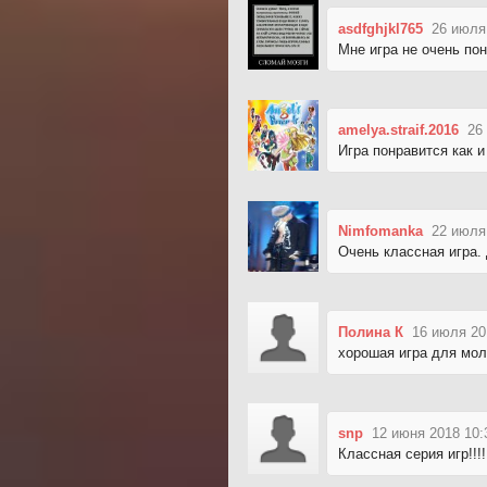
asdfghjkl765
26 июля
Мне игра не очень по
amelya.straif.2016
26
Игра понравится как 
Nimfomanka
22 июля
Очень классная игра.
Полина К
16 июля 20
хорошая игра для мол
snp
12 июня 2018 10:
Классная серия игр!!!!