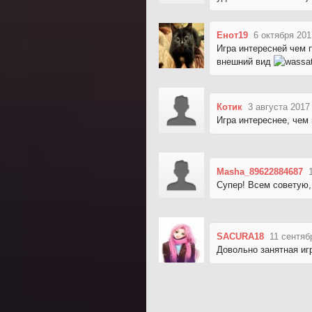
Енот19
6 октября 201
Игра интересней чем
внешний вид
Котик
3 августа 2017
Игра интереснее, чем
Masha_89622884687
Супер! Всем советую,
SACURA18
11 сентяб
Довольно занятная игр