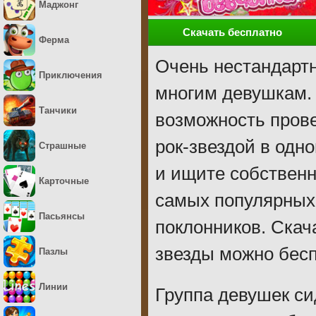
Маджонг
Скачать бесплатно
Ферма
Очень нестандартн
Приключения
многим девушкам. 
Танчики
возможность прове
рок-звездой в одн
Страшные
и ищите собственн
Карточные
самых популярных 
Пасьянсы
поклонников. Скач
звезды можно бесп
Пазлы
Линии
Группа девушек си