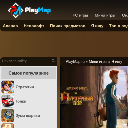
PC игры
Мини игры
Он
Алавар
Невософт
Поиск предметов
Я ищу
Три в ря
PlayMap.ru
»
Мини игры
»
Я ищу
Самое популярное
Стратегии
Гонки
Зума шарики