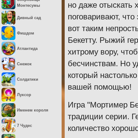
но даже отыскать 
Монтесумы
поговаривают, что
Дивный сад
вот таким непрост
Фишдом
Бекетту. Рыжий ге
Атлантида
хитрому вору, что
бесчинствам. Но у
Снежок
который настолько 
Солдатики
вашей помощью!
Луксор
Игра "Мортимер Бе
Именем короля
традиции серии. Г
7 Чудес
количество хорош