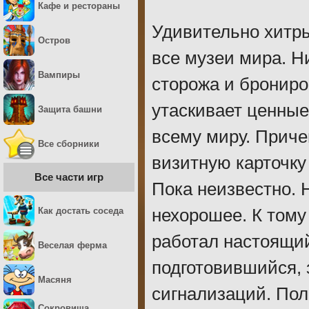
Кафе и рестораны
Удивительно хитры
Остров
все музеи мира. Н
Вампиры
сторожа и брониро
утаскивает ценные
Защита башни
всему миру. Приче
Все сборники
визитную карточку 
Все части игр
Пока неизвестно. 
Как достать соседа
нехорошее. К тому 
работал настоящи
Веселая ферма
подготовившийся, 
Масяня
сигнализаций. Пол
Сокровища