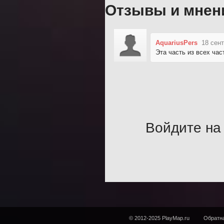
Отзывы и мнен
AquariusPers
18 сент
Эта часть из всех час
Войдите на 
© 2012-2025 PlayMap.ru
Обратна