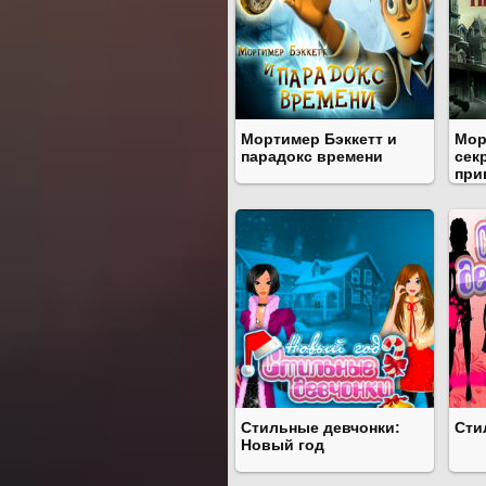
Мортимер Бэккетт и
Мор
парадокс времени
сек
при
Стильные девчонки:
Сти
Новый год