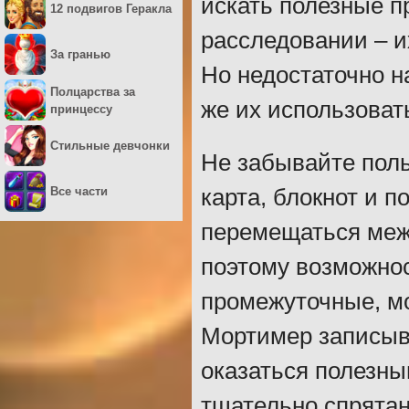
искать полезные п
12 подвигов Геракла
расследовании – и
За гранью
Но недостаточно н
Полцарства за
же их использоват
принцессу
Стильные девчонки
Не забывайте поль
Все части
карта, блокнот и 
перемещаться межд
поэтому возможнос
промежуточные, мо
Мортимер записыва
оказаться полезны
тщательно спрятан