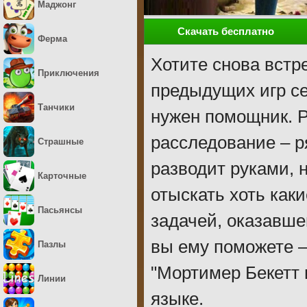
Маджонг
Скачать бесплатно
Ферма
Хотите снова встр
Приключения
предыдущих игр се
Танчики
нужен помощник. 
расследование – р
Страшные
разводит руками, н
Карточные
отыскать хоть каки
Пасьянсы
задачей, оказавше
вы ему поможете –
Пазлы
"Мортимер Бекетт 
Линии
языке.