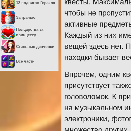
квесты. Максимал
12 подвигов Геракла
чтобы не пропусти
За гранью
активные предметы
Полцарства за
Каждый из них име
принцессу
вещей здесь нет. П
Стильные девчонки
находки бывает ве
Все части
Впрочем, одним кв
присутствует такж
головоломок. К пр
на музыкальном и
электроники, фото
множество других,