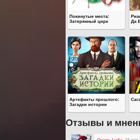
Покинутые места:
Риа
Затерянный цирк
Да 
Артефакты прошлого:
Саг
Загадки истории
Отзывы и мнен
Queen_Lydia
24 мая 