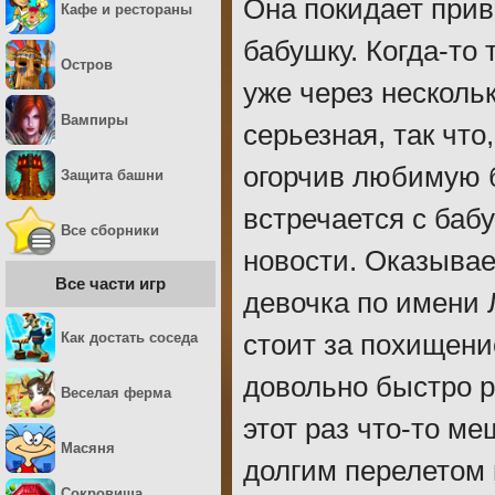
Она покидает прив
Кафе и рестораны
бабушку. Когда-то
Остров
уже через нескольк
Вампиры
серьезная, так что
огорчив любимую б
Защита башни
встречается с баб
Все сборники
новости. Оказывае
Все части игр
девочка по имени Л
Как достать соседа
стоит за похищен
довольно быстро р
Веселая ферма
этот раз что-то м
Масяня
долгим перелетом
Сокровища