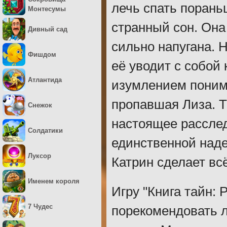
лечь спать порань
Монтесумы
странный сон. Она
Дивный сад
сильно напугана. Н
Фишдом
её уводит с собой 
Атлантида
изумлением понимае
пропавшая Лиза. Т
Снежок
настоящее расслед
Солдатики
единственной над
Луксор
Катрин сделает вс
Именем короля
Игру "Книга тайн: 
7 Чудес
порекомендовать 