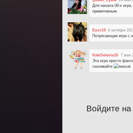
Для начала 00-х игра,
примитивным.
Енот19
6 октября 201
Потрясающая игра с 
KateSelenia16
7 мая 
Эта игра просто фант
скачивайте
Войдите на 