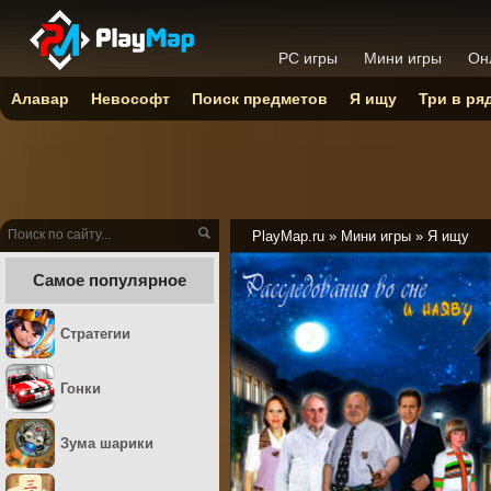
PC игры
Мини игры
Он
Алавар
Невософт
Поиск предметов
Я ищу
Три в ря
PlayMap.ru
»
Мини игры
»
Я ищу
Самое популярное
Стратегии
Гонки
Зума шарики