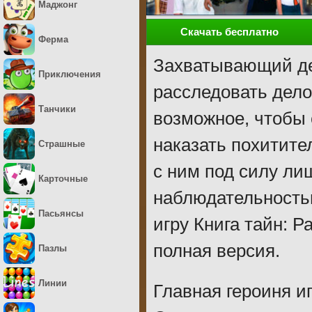
Маджонг
Скачать бесплатно
Ферма
Захватывающий дет
Приключения
расследовать дело
Танчики
возможное, чтобы 
наказать похитите
Страшные
с ним под силу л
Карточные
наблюдательностью
Пасьянсы
игру Книга тайн: Р
полная версия.
Пазлы
Линии
Главная героиня и