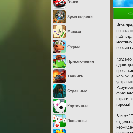
Гонки
С
Зума шарики
Игра пре
восстано
Маджонг
наблюдат
местным 
Ферма
версия н
Когда-то
Приключения
однажды 
врезался
Танчики
клочок, 
устранит
Разумеет
Страшные
фрагмент
отразилс
героем!
Карточные
В игре "
Пасьянсы
отдельны
неожидан
справа в