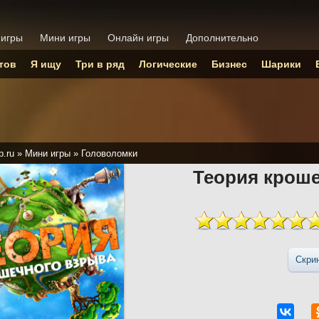
 игры
Мини игры
Онлайн игры
Дополнительно
тов
Я ищу
Три в ряд
Логические
Бизнес
Шарики
p.ru
»
Мини игры
»
Головоломки
Теория крош
Скри