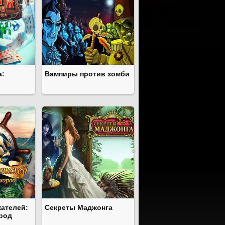
а:
Вампиры против зомби
ателей:
Секреты Маджонга
род