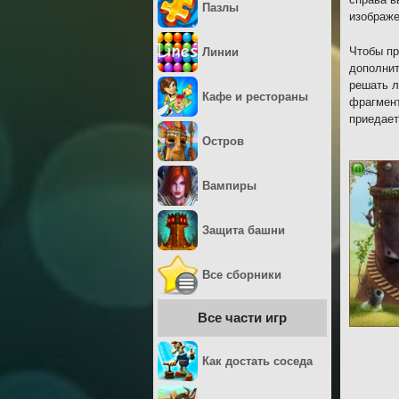
Пазлы
изображе
Чтобы пр
Линии
дополнит
решать л
Кафе и рестораны
фрагмент
приедает
Остров
Вампиры
Защита башни
Все сборники
Все части игр
Как достать соседа