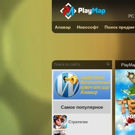
PC
Алавар
Невософт
Поиск предме
PlayMa
Самое популярное
Стратегии