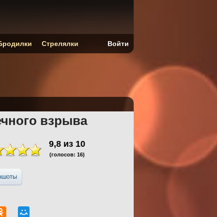
Бродилки
Стрелялки
Войти
ечного взрыва
9,8
из
10
(голосов:
16
)
ншоты