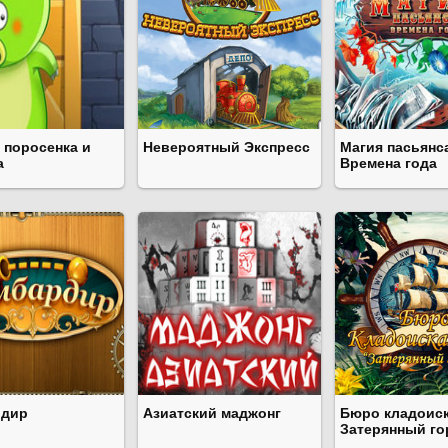
 поросенка и
Невероятный Экспресс
Магия пасьянс
а
Времена года
рдир
Азиатский маджонг
Бюро кладоиск
Затерянный го