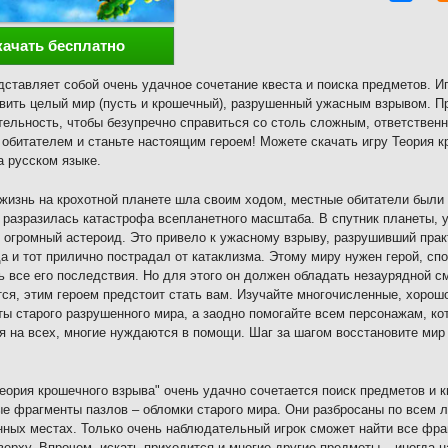
качать бесплатно
дставляет собой очень удачное сочетание квеста и поиска предметов. И
вить целый мир (пусть и крошечный), разрушенный ужасным взрывом. П
ельность, чтобы безупречно справиться со столь сложным, ответственн
обитателем и станьте настоящим героем! Можете скачать игру Теория к
а русском языке.
 жизнь на крохотной планете шла своим ходом, местные обитатели были
разразилась катастрофа всепланетного масштаба. В спутник планеты, 
 огромный астероид. Это привело к ужасному взрыву, разрушивший прак
да и тот прилично пострадал от катаклизма. Этому миру нужен герой, сп
ь все его последствия. Но для этого он должен обладать незаурядной 
ся, этим героем предстоит стать вам. Изучайте многочисленные, хорош
ы старого разрушенного мира, а заодно помогайте всем персонажам, кот
я на всех, многие нуждаются в помощи. Шаг за шагом восстановите мир
Теория крошечного взрыва" очень удачно сочетается поиск предметов и к
е фрагменты пазлов – обломки старого мира. Они разбросаны по всем л
ных местах. Только очень наблюдательный игрок сможет найти все фра
верху. Впрочем, искать приходится и многие другие предметы – иногда 