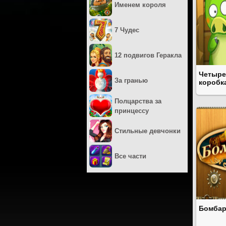
Именем короля
7 Чудес
12 подвигов Геракла
Четыре
За гранью
коробк
Полцарства за
принцессу
Стильные девчонки
Все части
Бомба