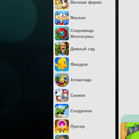
Веселая ферма
Масяня
Сокровища
Монтесумы
Дивный сад
Фишдом
Атлантида
Снежок
Солдатики
Луксор