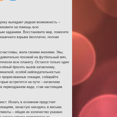
гроку выпадает редкая возможность –
ризовите на помощь всю
ым заданием. Восстановите мир, помогите
рошечного взрыва бесплатно, полная
 счастливы, жили своими жизнями. Увы,
удивительно похожий на футбольный мяч,
тически всю планету. Остался только один
особный бросить вызов катаклизму,
смекалкой, особой наблюдательностью.
о прорисованные локации, собирайте
орые встретятся на пути – катаклизм
 в первозданном виде, став настоящим
вест. Искать в основном предстоит
окациям, зачастую находясь в весьма
гменты – общее их количество указано
на экране справа появляются их