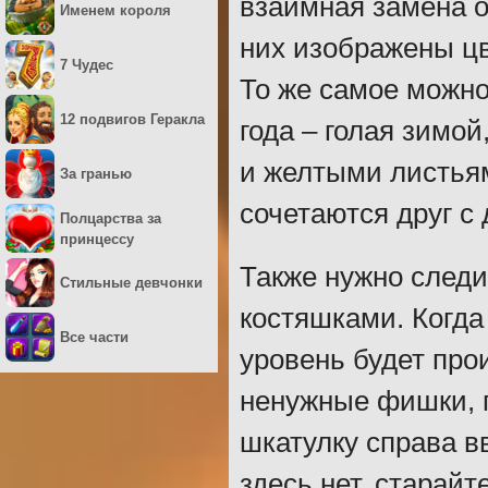
взаимная замена о
Именем короля
них изображены цв
7 Чудес
То же самое можно
12 подвигов Геракла
года – голая зимо
и желтыми листьям
За гранью
сочетаются друг с 
Полцарства за
принцессу
Также нужно следи
Стильные девчонки
костяшками. Когда
Все части
уровень будет про
ненужные фишки, п
шкатулку справа в
здесь нет, старайт