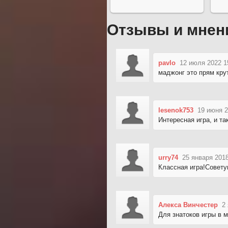
Отзывы и мнен
pavlo
12 июля 2022 1
маджонг это прям кру
lesenok753
19 июня 2
Интересная игра, и та
urry74
25 января 2018
Классная игра!Совету
Алекса Винчестер
2
Для знатоков игры в 