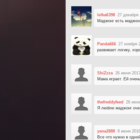
lelka6398
27 декабря 
Маджонг есть маджонг,
Panda666
27 ноября 
развивает логику, хор
ShiZzza
26 июня 2017
Мама играет. Ей очень
thefreddyfeed
26 июн
Я люблю маджонг очен
yana2888
8 июня 2016
Все что нужно в одной