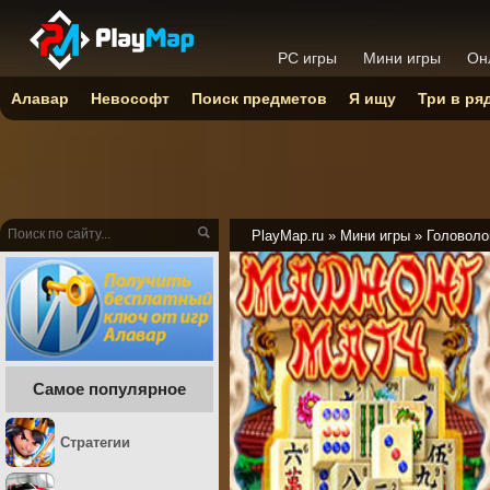
PC игры
Мини игры
Он
Алавар
Невософт
Поиск предметов
Я ищу
Три в ря
PlayMap.ru
»
Мини игры
»
Головоло
Самое популярное
Стратегии