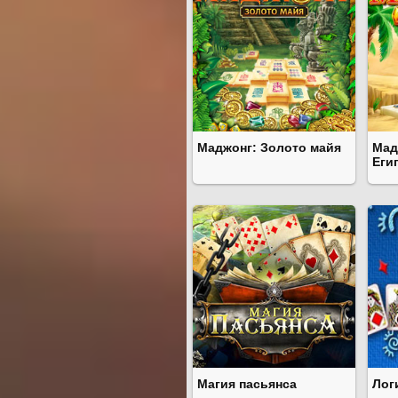
Маджонг: Золото майя
Мад
Еги
Магия пасьянса
Лог