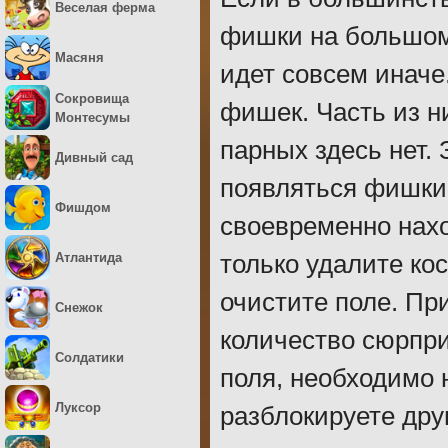
Веселая ферма
фишки на большом
Масяня
идет совсем иначе
Сокровища
фишек. Часть из н
Монтесумы
парных здесь нет. 
Дивный сад
появляться фишки
Фишдом
своевременно нахо
Атлантида
только удалите ко
очистите поле. Пр
Снежок
количество сюрпри
Солдатики
поля, необходимо 
Луксор
разблокируете дру