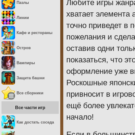
Любите игры жанра 
Пазлы
хватает элемента 
Линии
точно приведет в п
Кафе и рестораны
пожелания и сдела
оставив одни толь
Остров
показаться, что эт
Вампиры
оформление уже вы
Защита башни
Роскошные японски
привносит в игров
Все сборники
ещё более увлека
Все части игр
начало!
Как достать соседа
Если в большинств