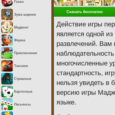
Гонки
Скачать бесплатно
Зума шарики
Действие игры пер
Маджонг
является одной и
Ферма
развлечений. Вам
наблюдательность 
Приключения
многочисленные у
Танчики
стандартность, иг
Страшные
нельзя увидеть в 
версию игры Мадж
Карточные
языке.
Пасьянсы