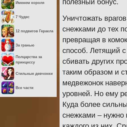
полезный бонус.
Именем короля
Уничтожать врагов
7 Чудес
снежками до тех по
12 подвигов Геракла
превращая в комок
За гранью
способ. Летящий с
Полцарства за
сбивать других пр
принцессу
таким образом и с
Стильные девчонки
медвежонок наверн
Все части
уровней. Но ему р
Куда более сильны
снежками – нужно 
каждого из них. С