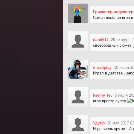
Грихастер-подкастер
Самая весёлая игра в
danil612
29 октября 2
своеобразный сюжет (
drozdplay
10 июля 20
Играл в детстве , за
kseniy_lev
5 июля 20
игра просто супер
Удутф
20 мая 2017 02
Игра очень крутая. Иг