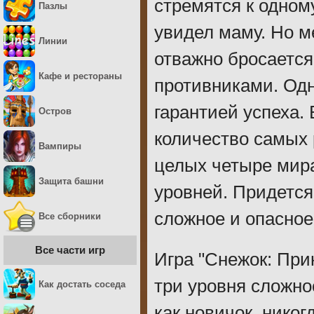
стремятся к одном
Пазлы
увидел маму. Но м
Линии
отважно бросается
Кафе и рестораны
противниками. Одн
гарантией успеха.
Остров
количество самых р
Вампиры
целых четыре мира
Защита башни
уровней. Придетс
сложное и опасное
Все сборники
Все части игр
Игра "Снежок: При
три уровня сложн
Как достать соседа
как новичок, никог