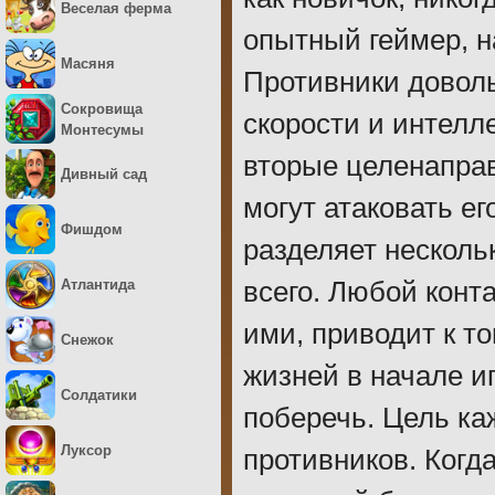
Веселая ферма
опытный геймер, на
Масяня
Противники довол
Сокровища
скорости и интелл
Монтесумы
вторые целенаправ
Дивный сад
могут атаковать е
Фишдом
разделяет несколь
Атлантида
всего. Любой конт
ими, приводит к то
Снежок
жизней в начале и
Солдатики
поберечь. Цель ка
Луксор
противников. Когд