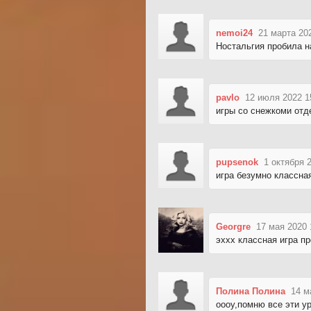
nemoi24
21 марта 20
Ностальгия пробила н
pavlo
12 июля 2022 1
игры со снежкоми от
pupsenok
1 октября 
игра безумно классная
Georgre
17 мая 2020 
эххх классная игра п
Полина Полина
14 м
оооу,помню все эти ур