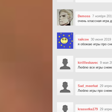
Demoss
7 ноября 201
очень классная игра 
тайсон
30 июня 2019 
я обожаю игры про сн
kirillleskavec
9 мая 2
Люблю все игры снежк
Sad_meerkat
29 апре
Люблю игры про снежк
krassotka179
29 апре