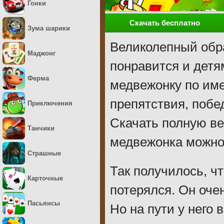
Гонки
Скачать бесплатно
Зума шарики
Великолепный обра
Маджонг
понравится и детя
Ферма
медвежонку по им
препятствия, побе
Приключения
Скачать полную в
Танчики
медвежонка можно 
Страшные
Так получилось, ч
Карточные
потерялся. Он оче
Пасьянсы
Но на пути у него