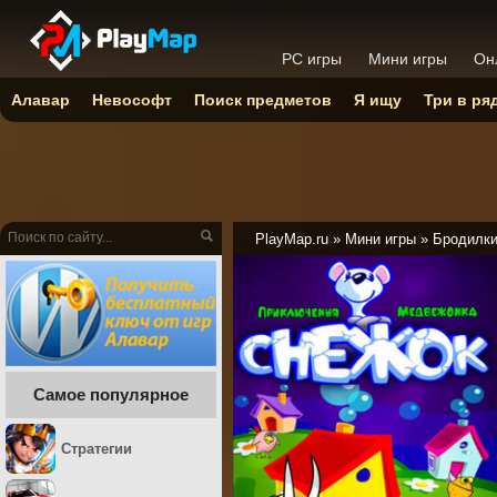
PC игры
Мини игры
Он
Алавар
Невософт
Поиск предметов
Я ищу
Три в ря
PlayMap.ru
»
Мини игры
»
Бродилк
Самое популярное
Стратегии