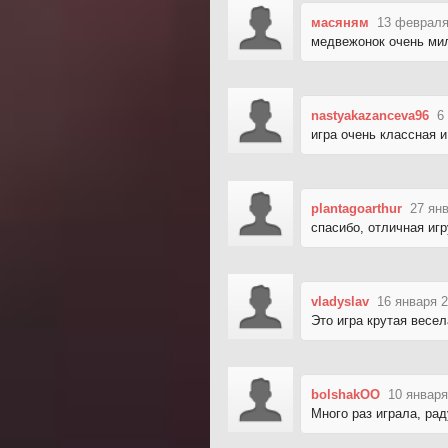
масяням
13 февраля
медвежонок очень ми
nastyakazanceva96
6
игра очень классная 
plantagoarthur
27 ян
спасибо, отличная иг
vladyslav
16 января 2
Это игра крутая весел
bolshakOO
10 января
Много раз играла, рад