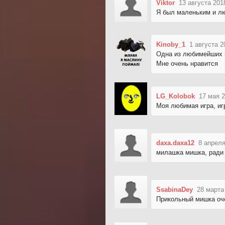
Viktor
13 августа 201
Я был маленьким и лю
Kinoby_1
1 августа 2
Одна из любимейших 
Мне очень нравится
LG_Kolobok
17 мая 2
Моя любимая игра, иг
daxa.daxa12
8 апреля
милашка мишка, ради 
SsabinaDey
28 марта
Прикольный мишка о