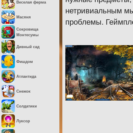
Веселая ферма
нетривиальным мы
Масяня
проблемы. Геймпл
Сокровища
Монтесумы
Дивный сад
Фишдом
Атлантида
Снежок
Солдатики
Луксор