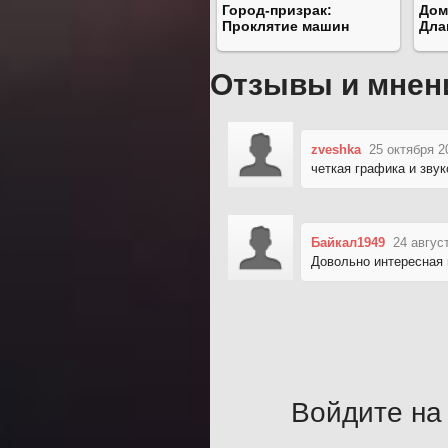
Город-призрак:
Дом
Проклятие машин
Дла
Отзывы и мнен
zveshka
25 октября 2
четкая графика и зву
Байкал1949
24 авгус
Довольно интересная 
Войдите на 