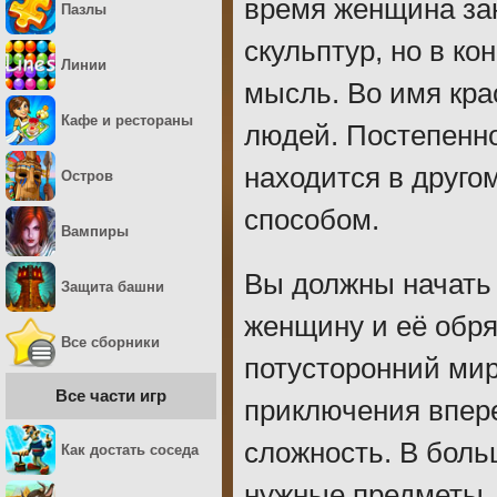
время женщина за
Пазлы
скульптур, но в ко
Линии
мысль. Во имя кра
Кафе и рестораны
людей. Постепенно
находится в друго
Остров
способом.
Вампиры
Вы должны начать
Защита башни
женщину и её обря
Все сборники
потусторонний мир
Все части игр
приключения впере
сложность. В боль
Как достать соседа
нужные предметы, 