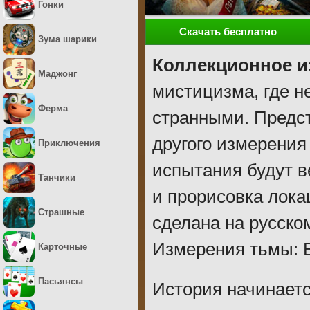
Гонки
Скачать бесплатно
Зума шарики
Коллекционное и
Маджонг
мистицизма, где н
Ферма
странными. Предст
другого измерения
Приключения
испытания будут в
Танчики
и прорисовка лока
Страшные
сделана на русско
Измерения тьмы: В
Карточные
Пасьянсы
История начинаетс