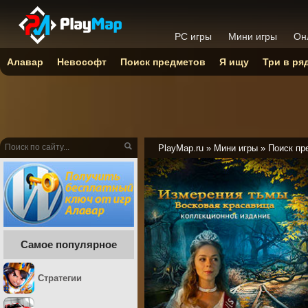
PC игры
Мини игры
Он
Алавар
Невософт
Поиск предметов
Я ищу
Три в ря
PlayMap.ru
»
Мини игры
»
Поиск пр
Самое популярное
Стратегии