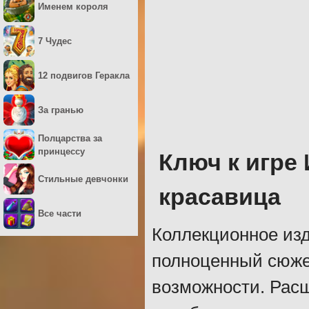
Именем короля
7 Чудес
12 подвигов Геракла
За гранью
Полцарства за
принцессу
Ключ к игре
Стильные девчонки
красавица
Все части
Коллекционное изд
полноценный сюжет
возможности. Рас