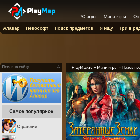
PC игры
Мини игры
Он
Алавар
Невософт
Поиск предметов
Я ищу
Три в ря
PlayMap.ru
»
Мини игры
»
Поиск пр
Самое популярное
Стратегии