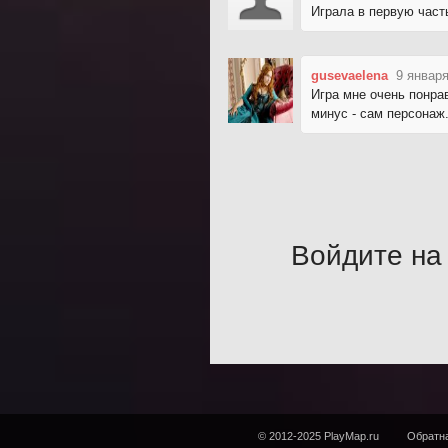
Играла в первую част
gusevaelena
9 января
Игра мне очень понра
минус - сам персонаж.
Войдите на 
© 2012-2025 PlayMap.ru
Обратна