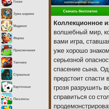
Гонки
Скачать бесплатно
Зума шарики
Коллекционное и
Маджонг
волшебный мир, ко
Ферма
вами игра, ставша
уже хорошо знаком
Приключения
серьезной опаснос
Танчики
спасение сына. Од
Страшные
предстоит спасти 
грозя разрушить в
Карточные
справиться со сто
Пасьянсы
продемонстрироват