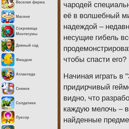
Веселая ферма
чародей специальн
её в волшебный ми
Масяня
надеждой – недавн
Сокровища
Монтесумы
несущие гибель вс
Дивный сад
продемонстрироват
чтобы спасти его?
Фишдом
Атлантида
Начиная играть в 
придирчивый гейме
Снежок
видно, что разраб
Солдатики
каждую мелочь – в
Луксор
найденные предмет