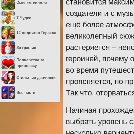
становится макси
Именем короля
создатели и с муз
7 Чудес
ещё более атмосф
12 подвигов Геракла
великолепный сюже
растеряется – неп
За гранью
героиней, почему о
Полцарства за
принцессу
во время путешест
Стильные девчонки
проясняется, но п
Так что, оторватьс
Все части
Начиная прохожден
выбрать уровень с
несколько вариант