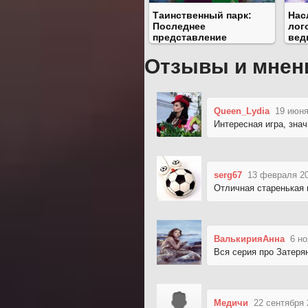
Таинственный парк:
Нас
Последнее
лог
представление
вед
Отзывы и мнен
Queen_Lydia
19 июня
Интересная игра, зна
serg67
13 февраля 20
Отличная старенькая и
ВалькирияАнна
6 но
Вся серия про Затеря
Медичи
22 сентября 