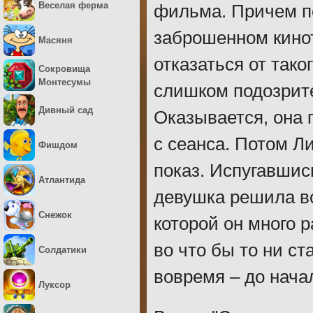
Веселая ферма
фильма. Причем по
заброшенном кинот
Масяня
отказаться от тако
Сокровища
Монтесумы
слишком подозрите
Дивный сад
Оказывается, она 
с сеанса. Потом Л
Фишдом
показ. Испугавшись
Атлантида
девушка решила в
Снежок
которой он много 
во что бы то ни с
Солдатики
вовремя – до нача
Луксор