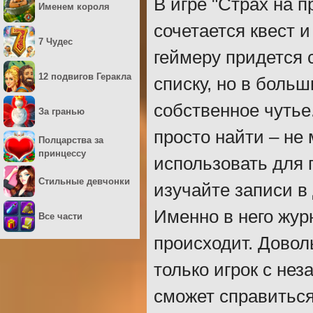
В игре "Страх на 
Именем короля
сочетается квест 
7 Чудес
геймеру придется 
12 подвигов Геракла
списку, но в боль
собственное чутье
За гранью
просто найти – не 
Полцарства за
принцессу
использовать для
Стильные девчонки
изучайте записи в
Именно в него жур
Все части
происходит. Довол
только игрок с не
сможет справиться