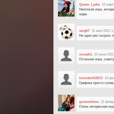
Queen_Lydia
10 март
Неплохая игра, интер
норм.
serg67
31 мая 2022 1
На один раз сыграть по
sovaeb1
23 июня 2017
Отличная игра, совет
tominkirill2013
10 фе
Графика просто супер
gusevaelena
22 февр
Очень интересная игра