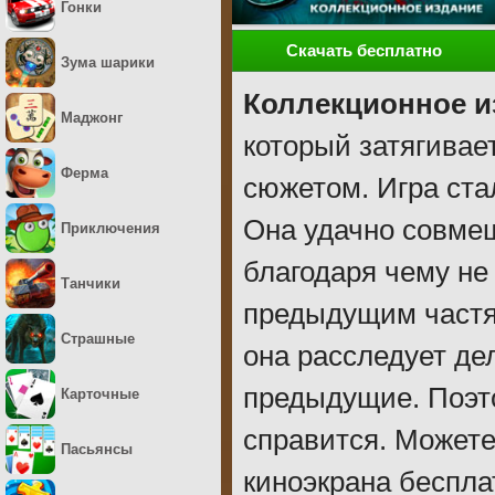
Гонки
Скачать бесплатно
Зума шарики
Коллекционное и
Маджонг
который затягивае
Ферма
сюжетом. Игра ста
Она удачно совмещ
Приключения
благодаря чему не 
Танчики
предыдущим частя
Страшные
она расследует дел
предыдущие. Поэто
Карточные
справится. Можете
Пасьянсы
киноэкрана беспла