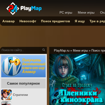
PC игры
Мини игры
Он
Алавар
Невософт
Поиск предметов
Я ищу
Три в ря
PlayMap.ru
»
Мини игры
»
Поиск пр
Самое популярное
Стратегии