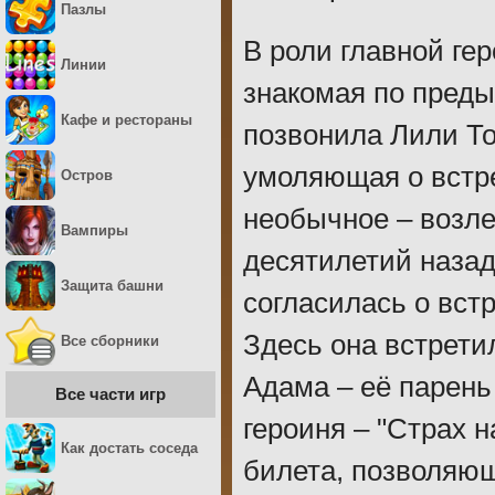
Пазлы
В роли главной ге
Линии
знакомая по пред
Кафе и рестораны
позвонила Лили То
умоляющая о встре
Остров
необычное – возле
Вампиры
десятилетий назад
Защита башни
согласилась о вст
Здесь она встрети
Все сборники
Адама – её парень 
Все части игр
героиня – "Страх н
Как достать соседа
билета, позволяющ