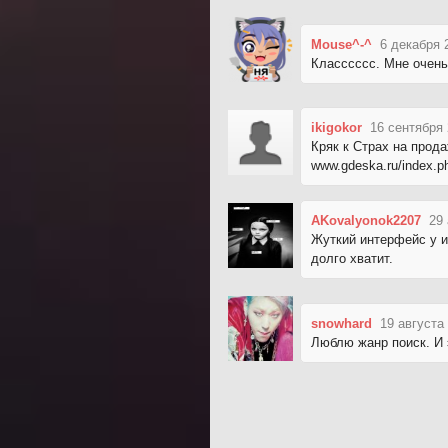
Mouse^-^
6 декабря 
Класссссс. Мне очень
ikigokor
16 сентября 
Кряк к Страх на прод
www.gdeska.ru/index.
AKovalyonok2207
29 
Жуткий интерфейс у иг
долго хватит.
snowhard
19 августа
Люблю жанр поиск. И 