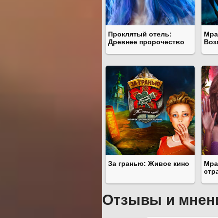
Проклятый отель:
Мра
Древнее пророчество
Воз
За гранью: Живое кино
Мра
стр
Отзывы и мнен