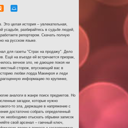
в. Это целая история – увлекательная,
й усадьбе, разбирайтесь в судьбе людей,
 работаете репортером. Скачать полную
но на русском языке.
иал для газеты "Страх на продажу". Дело
в. Ещё на въезде ей встречается призрак,
нилось вечное зло, не дающее покоя ни
– местный сторож, впускающий вас в
 историю любви лорда Макинроя и леди
 драгоценную информацию по крупинке,
огие аналоги в жанре поиск предметов. Но
исленные загадки, которые нужно
какого-то зла, держащее в напряжение с
жения достаточно собрать определенный
гих необходимо отыскать обрывки записок
няйте свой арсенал – гаечный ключ,
 Немногие двери в поместье гостеприимно