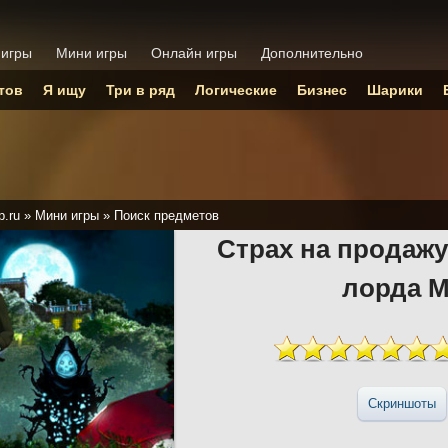
 игры
Мини игры
Онлайн игры
Дополнительно
тов
Я ищу
Три в ряд
Логические
Бизнес
Шарики
p.ru
»
Мини игры
»
Поиск предметов
Страх на продажу
лорда 
Скриншоты