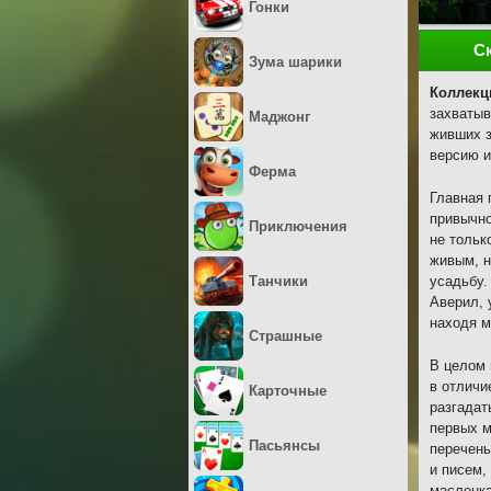
Гонки
С
Зума шарики
Коллекц
захватыв
Маджонг
живших з
версию и
Ферма
Главная 
привычно
Приключения
не тольк
живым, н
Танчики
усадьбу.
Аверил, 
находя м
Страшные
В целом 
в отличи
Карточные
разгадат
первых м
Пасьянсы
перечень
и писем,
масленка