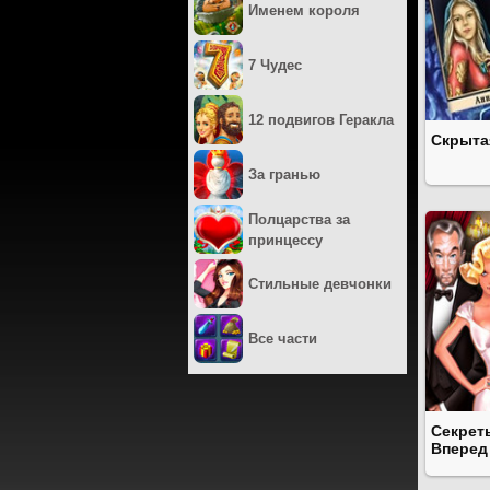
Именем короля
7 Чудес
12 подвигов Геракла
Скрыта
За гранью
Полцарства за
принцессу
Стильные девчонки
Все части
Секрет
Вперед