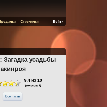
Бродилки
Стрелялки
Войти
: Загадка усадьбы
Макинроя
9,4
из
10
(голосов:
7
)
Все части