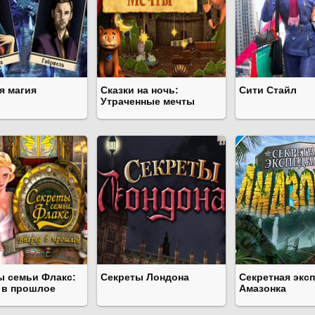
я магия
Сказки на ночь:
Сити Стайл
Утраченные мечты
ы семьи Флакс:
Секреты Лондона
Секретная экс
 в прошлое
Амазонка