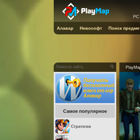
PC
Алавар
Невософт
Поиск предме
PlayMa
Самое популярное
Стратегии