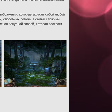
зображения, которые украсят собой любой
ок, способных помочь в самый сложный
ться бонусной главой, которая раскроет