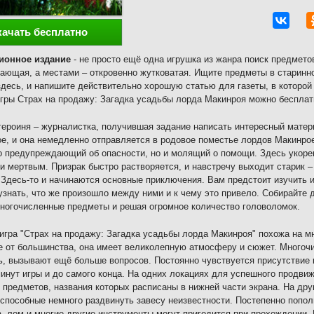
качать бесплатно
ионное издание
- не просто ещё одна игрушка из жанра поиск предмето
ающая, а местами – откровенно жутковатая. Ищите предметы в старинно
десь, и напишите действительно хорошую статью для газеты, в которой
гры Страх на продажу: Загадка усадьбы лорда Макинроя можно бесплат
героиня – журналистка, получившая задание написать интересный матер
е, и она немедленно отправляется в родовое поместье лордов Макинрое
о предупреждающий об опасности, но и молящий о помощи. Здесь укоре
и мертвым. Призрак быстро растворяется, и навстречу выходит старик 
 Здесь-то и начинаются основные приключения. Вам предстоит изучить
узнать, что же произошло между ними и к чему это привело. Собирайте
ногочисленные предметы и решая огромное количество головоломок.
игра "Страх на продажу: Загадка усадьбы лорда Макинроя" похожа на мн
е от большинства, она имеет великолепную атмосферу и сюжет. Многоч
ь, вызывают ещё больше вопросов. Постоянно чувствуется присутствие 
инут игры и до самого конца. На одних локациях для успешного продви
 предметов, названия которых расписаны в нижней части экрана. На дру
 способные немного раздвинуть завесу неизвестности. Постепенно попол
, лом и многие другие инструменты могут пригодится при прохождении.