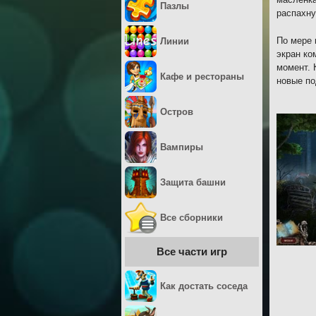
Пазлы
распахну
По мере 
Линии
экран ко
момент. 
Кафе и рестораны
новые по
Остров
Вампиры
Защита башни
Все сборники
Все части игр
Как достать соседа