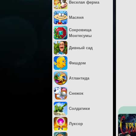
Веселая ферма
Масяня
Сокровища
Монтесумы
Дивный сад
Фишдом
Атлантида
Снежок
Солдатики
Луксор