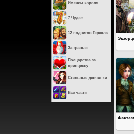
Именем короля
7 Чудес
12 подвигов Геракла
Экзорц
За гранью
Полцарства за
принцессу
Стильные девчонки
Все части
Фантаз