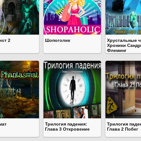
ист 2
Шопоголик
Хрустальные ч
Хроники Санд
Флеминг
мат
Трилогия падения:
Трилогия паде
Глава 3 Откровение
Глава 2 Побег