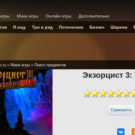
 игры
Мини игры
Онлайн игры
Дополнительно
тов
Я ищу
Три в ряд
Логические
Бизнес
Шарики
p.ru
»
Мини игры
»
Поиск предметов
Экзорцист 3:
Скриншоты