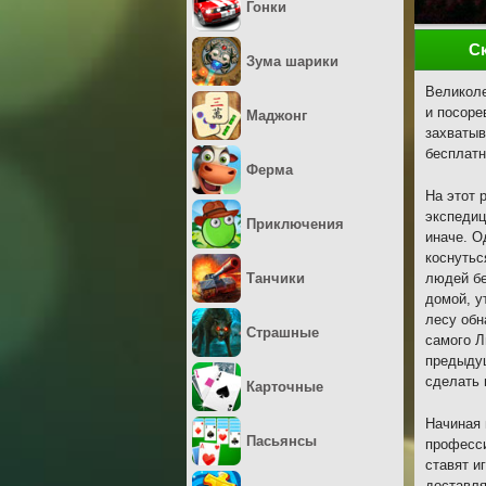
Гонки
С
Зума шарики
Великоле
и посоре
Маджонг
захватыв
бесплатн
Ферма
На этот 
экспедиц
Приключения
иначе. О
коснутьс
Танчики
людей бе
домой, у
лесу обн
Страшные
самого Л
предыдущ
сделать 
Карточные
Начиная 
Пасьянсы
професси
ставят и
доставля