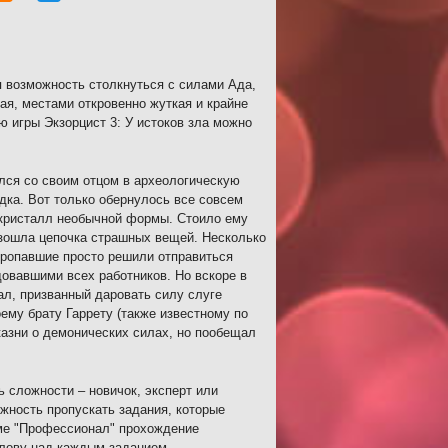
я возможность столкнуться с силами Ада,
ая, местами откровенно жуткая и крайне
 игры Экзорцист 3: У истоков зла можно
ился со своим отцом в археологическую
дка. Вот только обернулось все совсем
 кристалл необычной формы. Стоило ему
оизошла цепочка страшных вещей. Несколько
пропавшие просто решили отправиться
овавшими всех работников. Но вскоре в
ал, призванный даровать силу слуге
му брату Гаррету (также известному по
казни о демонических силах, но пообещал
ь сложности – новичок, эксперт или
жность пропускать задания, которые
жиме "Профессионал" прохождение
олову над каждым заданием.