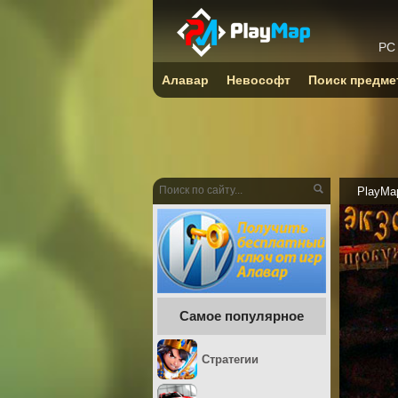
PC
Алавар
Невософт
Поиск предме
PlayMa
Самое популярное
Стратегии