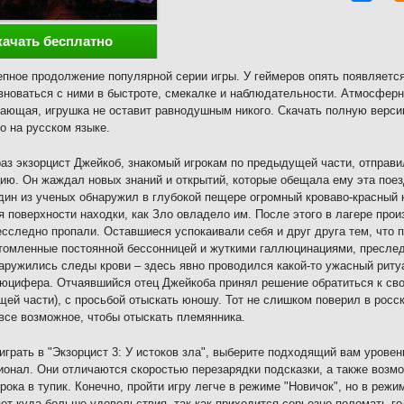
качать бесплатно
пное продолжение популярной серии игры. У геймеров опять появляетс
вноваться с ними в быстроте, смекалке и наблюдательности. Атмосферн
ающая, игрушка не оставит равнодушным никого. Скачать полную версию
о на русском языке.
раз экзорцист Джейкоб, знакомый игрокам по предыдущей части, отправ
ию. Он жаждал новых знаний и открытий, которые обещала ему эта поез
дин из ученых обнаружил в глубокой пещере огромный кроваво-красный
я поверхности находки, как Зло овладело им. После этого в лагере пр
сследно пропали. Оставшиеся успокаивали себя и друг друга тем, что 
томленные постоянной бессонницей и жуткими галлюцинациями, преслед
аружились следы крови – здесь явно проводился какой-то ужасный риту
юцифера. Отчаявшийся отец Джейкоба принял решение обратиться к свое
ей части), с просьбой отыскать юношу. Тот не слишком поверил в росс
все возможное, чтобы отыскать племянника.
играть в "Экзорцист 3: У истоков зла", выберите подходящий вам уровен
онал. Они отличаются скоростью перезарядки подсказки, а также возмо
грока в тупик. Конечно, пройти игру легче в режиме "Новичок", но в ре
ет куда больше удовольствия, так как приходится серьезно поломать г