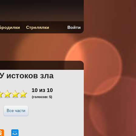
Бродилки
Стрелялки
Войти
 У истоков зла
10
из
10
(голосов:
5
)
Все части