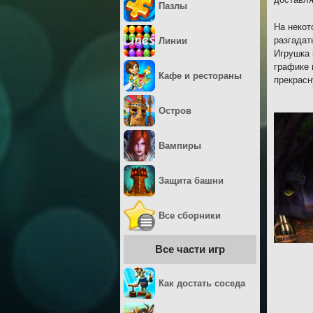
Пазлы
На некот
разгадат
Линии
Игрушка 
графике 
Кафе и рестораны
прекрасн
Остров
Вампиры
Защита башни
Все сборники
Все части игр
Как достать соседа