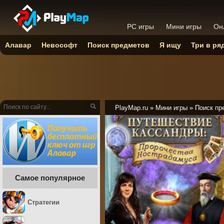
PC игры
Мини игры
Он
Алавар
Невософт
Поиск предметов
Я ищу
Три в ря
PlayMap.ru
»
Мини игры
»
Поиск пр
Самое популярное
Стратегии