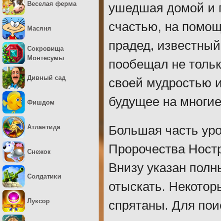
Веселая ферма
ушедшая домой и 
счастью, на помощ
Масяня
прадед, известны
Сокровища
Монтесумы
пообещал не тольк
Дивный сад
своей мудростью 
будущее на многие
Фишдом
Атлантида
Большая часть уро
Пророчества Ностр
Снежок
Внизу указан полн
Солдатики
отыскать. Некоторы
Луксор
спрятаны. Для пои