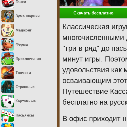
Гонки
Скачать бесплатно
Зума шарики
Классическая игру
Маджонг
многочисленными 
Ферма
"три в ряд" до па
минут игры. Поэто
Приключения
удовольствия как 
Танчики
осваивающим этот
Страшные
Путешествие Касс
бесплатно на русс
Карточные
Пасьянсы
В офис приходит н