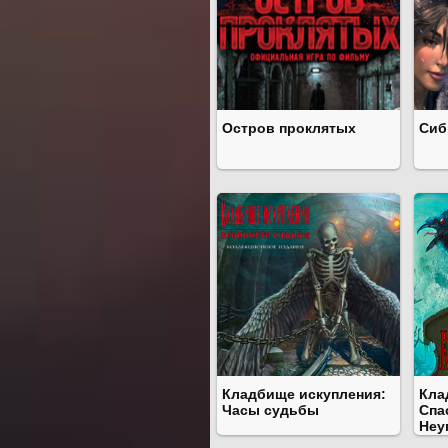
Остров проклятых
Сиб
Кладбище искупления:
Кла
Часы судьбы
Спа
Неу