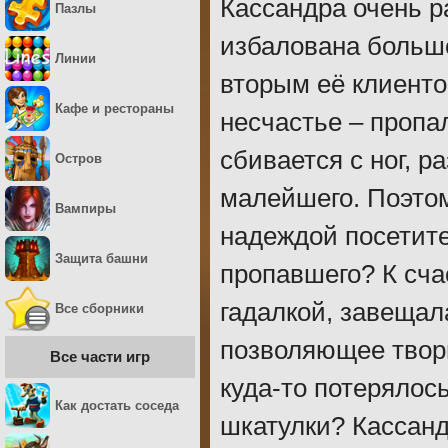
Кассандра очень ра
Пазлы
избалована большо
Линии
вторым её клиенто
Кафе и рестораны
несчастье – пропа
сбивается с ног, р
Остров
малейшего. Поэтом
Вампиры
надеждой посетите
Защита башни
пропавшего? К сча
гадалкой, завещал
Все сборники
позволяющее твори
Все части игр
куда-то потерялось
Как достать соседа
шкатулки? Кассанд