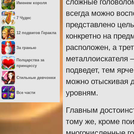
сложные головолом
Именем короля
всегда можно воспо
7 Чудес
представлено целы
12 подвигов Геракла
конкретно на предм
расположен, а тре
За гранью
металлоискателя –
Полцарства за
принцессу
подведет, тем ярче
Стильные девчонки
можно отыскивая 
уровням.
Все части
Главным достоинст
тому же, кроме по
многочисленные го