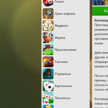
Гонки
С
Зума шарики
Коллекц
Прохожде
Маджонг
развивае
дополнит
Ферма
противни
языке.
Приключения
Действия
другим л
Танчики
Операция
меняется
Страшные
После пе
причину 
полность
Карточные
только о
Пасьянсы
Коллекци
новые во