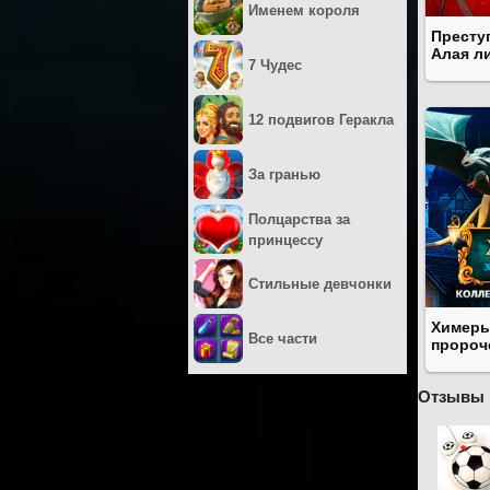
Именем короля
Престу
Алая л
7 Чудес
12 подвигов Геракла
За гранью
Полцарства за
принцессу
Стильные девчонки
Химеры
Все части
пророч
Отзывы 