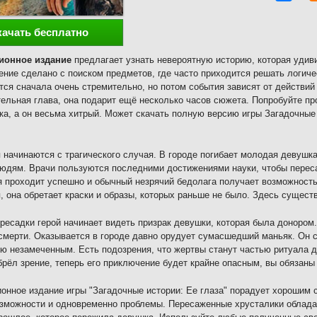
качать бесплатно
ионное издание
предлагает узнать невероятную историю, которая удивит
ние сделано с поиском предметов, где часто приходится решать логич
тся сначала очень стремительно, но потом события зависят от действий
ельная глава, она подарит ещё несколько часов сюжета. Попробуйте про
ка, а он весьма хитрый. Может скачать полную версию игры Загадочные 
 начинаются с трагического случая. В городе погибает молодая девушка
юдям. Врачи пользуются последними достижениями науки, чтобы переса
 проходит успешно и обычный незрячий бедолага получает возможность
, она обретает краски и образы, которых раньше не было. Здесь сущест
ресадки герой начинает видеть призрак девушки, которая была донором
смерти. Оказывается в городе давно орудует сумасшедший маньяк. Он с
ю незамеченным. Есть подозрения, что жертвы станут частью ритуала 
брёл зрение, теперь его приключение будет крайне опасным, вы обязаны
онное издание игры "Загадочные истории: Ее глаза" порадует хорошим 
зможности и одновременно проблемы. Пересаженные хрусталики облада