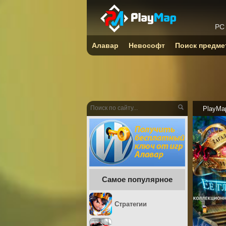
PC
Алавар
Невософт
Поиск предме
PlayMa
Самое популярное
Стратегии