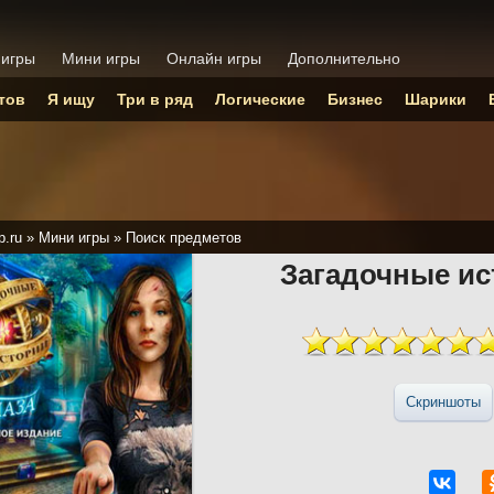
 игры
Мини игры
Онлайн игры
Дополнительно
тов
Я ищу
Три в ряд
Логические
Бизнес
Шарики
p.ru
»
Мини игры
»
Поиск предметов
Загадочные ис
Скриншоты