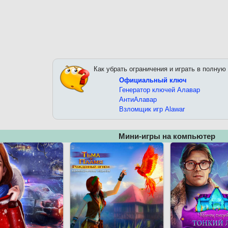
Как убрать ограничения и играть в полную
Официальный ключ
Генератор ключей Алавар
АнтиАлавар
Взломщик игр Alawar
Мини-игры на компьютер