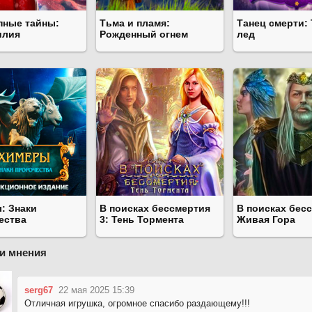
пные тайны:
Тьма и пламя:
Танец смерти:
илия
Рожденный огнем
лед
: Знаки
В поисках бессмертия
В поисках бес
ества
3: Тень Тормента
Живая Гора
и мнения
serg67
22 мая 2025 15:39
Отличная игрушка, огромное спасибо раздающему!!!