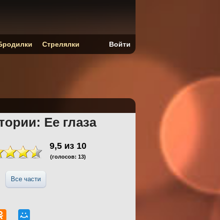
Бродилки
Стрелялки
Войти
тории: Ее глаза
9,5
из
10
(голосов:
13
)
Все части