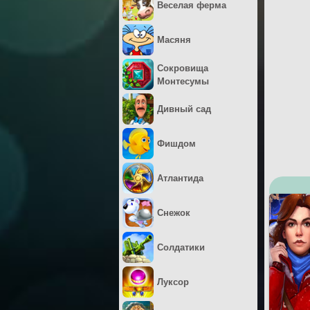
Веселая ферма
Масяня
Сокровища
Монтесумы
Дивный сад
Фишдом
Атлантида
Снежок
Солдатики
Луксор