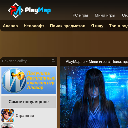
PC игры
Мини игры
Он
Алавар
Невософт
Поиск предметов
Я ищу
Три в ря
PlayMap.ru
»
Мини игры
»
Поиск пр
Самое популярное
Стратегии