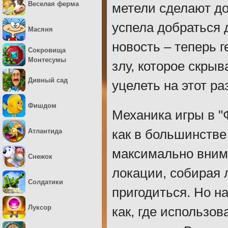
Веселая ферма
метели сделают до
успела добраться 
Масяня
новость – теперь 
Сокровища
Монтесумы
злу, которое скрыв
Дивный сад
уцелеть на этот ра
Фишдом
Механика игры в "Ф
Атлантида
как в большинстве
максимально вним
Снежок
локации, собирая 
Солдатики
пригодиться. Но н
Луксор
как, где использов