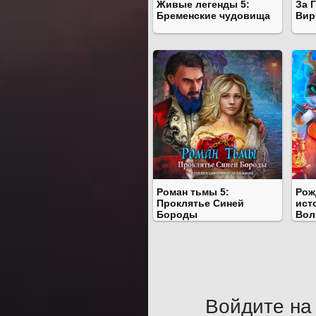
Живые легенды 5:
За 
Бременские чудовища
Вир
Роман тьмы 5:
Рож
Проклятье Синей
ист
Бороды
Вол
Войдите на 