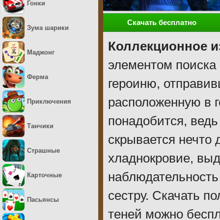
Гонки
Скачать бесплатно
Зума шарики
Коллекционное и
Маджонг
элементом поиска
Ферма
героиню, отправи
расположенную в г
Приключения
понадобится, ведь
Танчики
скрывается нечто 
Страшные
хладнокровие, выд
наблюдательность 
Карточные
сестру. Скачать п
Пасьянсы
теней можно беспл