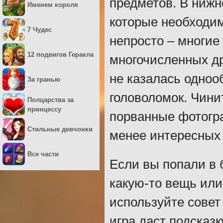
предметов. В нижн
Именем короля
которые необходим
7 Чудес
непросто – многие
12 подвигов Геракла
многочисленных др
не казалась одноо
За гранью
головоломок. Чин
Полцарства за
принцессу
порванные фотогра
Стильные девчонки
менее интересных
Все части
Если вы попали в 
какую-то вещь или 
используйте совет 
игра даст подсказк