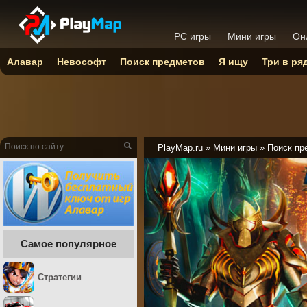
PC игры
Мини игры
Он
Алавар
Невософт
Поиск предметов
Я ищу
Три в ря
PlayMap.ru
»
Мини игры
»
Поиск пр
Самое популярное
Стратегии