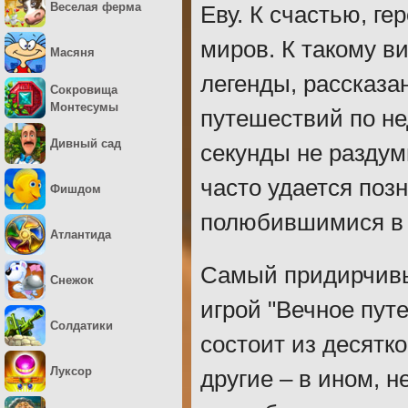
Веселая ферма
Еву. К счастью, ге
миров. К такому в
Масяня
легенды, рассказа
Сокровища
Монтесумы
путешествий по не
Дивный сад
секунды не разду
часто удается позн
Фишдом
полюбившимися в 
Атлантида
Самый придирчивы
Снежок
игрой "Вечное пут
Солдатики
состоит из десятк
Луксор
другие – в ином, 