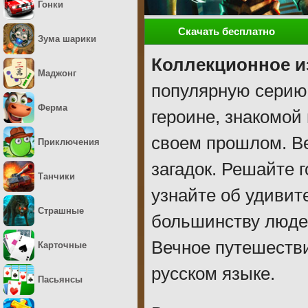
Гонки
Скачать бесплатно
Зума шарики
Коллекционное и
Маджонг
популярную серию
Ферма
героине, знакомой
своем прошлом. Ве
Приключения
загадок. Решайте 
Танчики
узнайте об удивит
Страшные
большинству людей
Вечное путешестви
Карточные
русском языке.
Пасьянсы