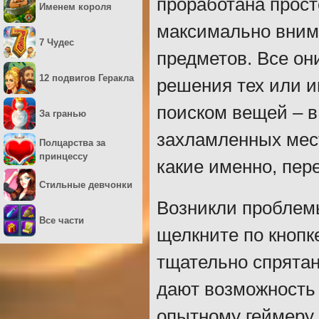
проработана прост
Именем короля
максимально вним
7 Чудес
предметов. Все он
12 подвигов Геракла
решения тех или и
поиском вещей – в
За гранью
захламленных мес
Полцарства за
принцессу
какие именно, пер
Стильные девчонки
Возникли проблемы
Все части
щелкните по кнопк
тщательно спрята
дают возможность 
опытному геймеру.