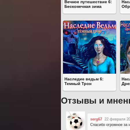
Вечное путешествие 6:
Нас
Бесконечная зима
Обр
Наследие ведьм 6:
Нас
Темный Трон
Дре
Отзывы и мнен
serg67
22 февраля 20
Спасибо огромное за и