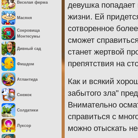
Веселая ферма
девушка попадает
жизни. Ей придетс
Масяня
сотворенное более
Сокровища
Монтесумы
сможет справиться
Дивный сад
станет жертвой пр
препятствия на сто
Фишдом
Атлантида
Как и всякий хоро
забытого зла" пре
Снежок
Внимательно осма
Солдатики
справиться с мно
Луксор
можно отыскать не