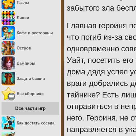
Пазлы
забытого зла бесп
Линии
Главная героиня по
Кафе и рестораны
что погиб из-за с
одновременно сове
Остров
Уайт, посетить ег
Вампиры
дома дядя успел у
Защита башни
враги добрались до
тайнике? Есть лиш
Все сборники
отправиться в неп
Все части игр
него. Героиня, не 
Как достать соседа
направляется в ук