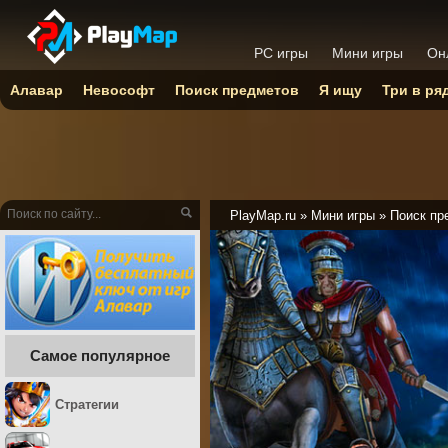
PC игры
Мини игры
Он
Алавар
Невософт
Поиск предметов
Я ищу
Три в ря
PlayMap.ru
»
Мини игры
»
Поиск пр
Самое популярное
Стратегии