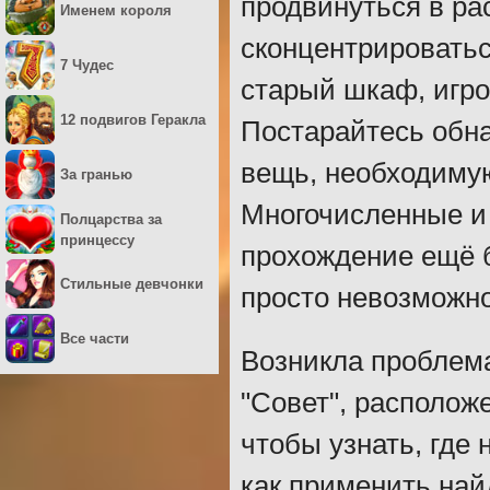
продвинуться в ра
Именем короля
сконцентрироватьс
7 Чудес
старый шкаф, игро
12 подвигов Геракла
Постарайтесь обна
вещь, необходимую
За гранью
Многочисленные и
Полцарства за
принцессу
прохождение ещё 
Стильные девчонки
просто невозможно
Все части
Возникла проблема
"Совет", располож
чтобы узнать, где 
как применить най