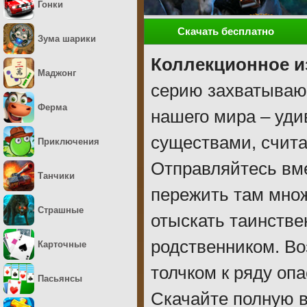
Гонки
Скачать бесплатно
Зума шарики
Коллекционное и
Маджонг
серию захватывающ
Ферма
нашего мира – уд
существами, счит
Приключения
Отправляйтесь вме
Танчики
пережить там мно
Страшные
отыскать таинств
родственником. Во
Карточные
толчком к ряду оп
Пасьянсы
Скачайте полную 