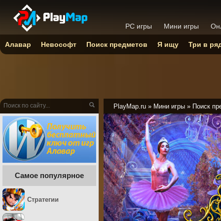
PC игры
Мини игры
Он
Алавар
Невософт
Поиск предметов
Я ищу
Три в ря
PlayMap.ru
»
Мини игры
»
Поиск пр
Самое популярное
Стратегии