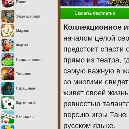
Гонки
Скачать бесплатно
Зума шарики
Коллекционное и
Маджонг
началом целой сер
Ферма
предстоит спасти 
прямо из театра, 
Приключения
самую важную в жи
Танчики
со многими свидет
Страшные
живет своей жизнь
ревностью талантл
Карточные
версию игры Тане
Пасьянсы
русском языке.