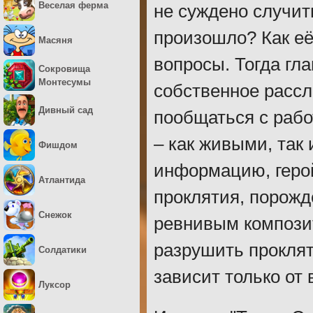
Веселая ферма
не суждено случить
произошло? Как её
Масяня
вопросы. Тогда гл
Сокровища
Монтесумы
собственное рассл
Дивный сад
пообщаться с раб
– как живыми, так
Фишдом
информацию, герой
Атлантида
проклятия, порожд
Снежок
ревнивым компози
разрушить прокля
Солдатики
зависит только от 
Луксор