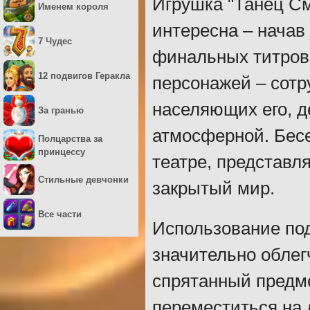
Игрушка "Танец С
Именем короля
интересна – начав
7 Чудес
финальных титров
12 подвигов Геракла
персонажей – сотру
населяющих его, д
За гранью
атмосферной. Бесе
Полцарства за
принцессу
театре, представ
Стильные девчонки
закрытый мир.
Все части
Использование под
значительно облег
спрятанный предм
переместиться на