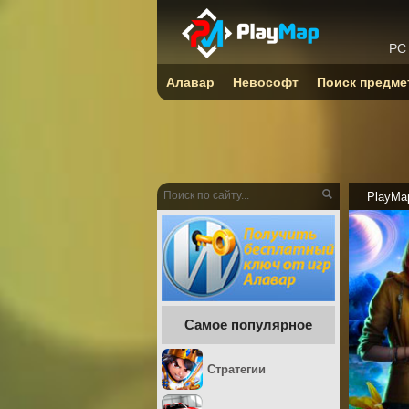
PC
Алавар
Невософт
Поиск предме
PlayMa
Самое популярное
Стратегии