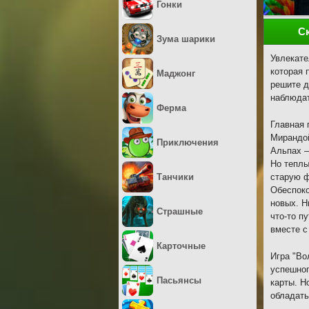
Гонки
С
Зума шарики
Увлекате
которая 
Маджонг
решите д
наблюдат
Ферма
Главная 
Мирандой
Приключения
Альпах –
Но теплы
Танчики
старую ф
Обеспоко
новых. Н
Страшные
что-то п
вместе с
Карточные
Игра "Во
успешног
Пасьянсы
карты. Н
обладат