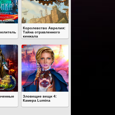
Королевство Аврелия:
велитель
Тайна отравленного
кинжала
аченные
Зловещие вещи 4:
Камера Lumina