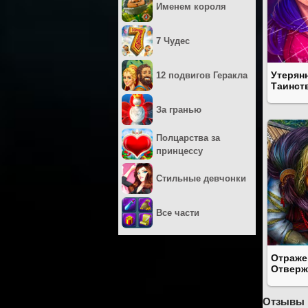
Именем короля
7 Чудес
Утерян
12 подвигов Геракла
Таинст
За гранью
Полцарства за
принцессу
Стильные девчонки
Все части
Отраже
Отверж
Отзывы 