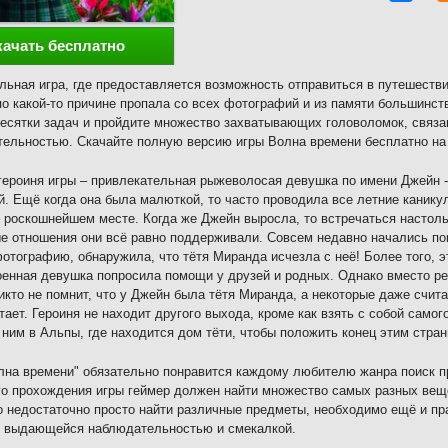
качать бесплатно
льная игра, где предоставляется возможность отправиться в путешестви
по какой-то причине пропала со всех фотографий и из памяти большинст
есятки задач и пройдите множество захватывающих головоломок, связан
ельностью. Скачайте полную версию игры Волна времени бесплатно на 
героиня игры – привлекательная рыжеволосая девушка по имени Джейн -
. Ещё когда она была малюткой, то часто проводила все летние канику
 роскошнейшем месте. Когда же Джейн выросла, то встречаться настольк
е отношения они всё равно поддерживали. Совсем недавно начались по
отографию, обнаружила, что тётя Миранда исчезла с неё! Более того, 
енная девушка попросила помощи у друзей и родных. Однако вместо р
икто не помнит, что у Джейн была тётя Миранда, а некоторые даже счит
утает. Героиня не находит другого выхода, кроме как взять с собой самог
 ним в Альпы, где находится дом тёти, чтобы положить конец этим стра
лна времени" обязательно понравится каждому любителю жанра поиск п
о прохождения игры геймер должен найти множество самых разных веще
о недостаточно просто найти различные предметы, необходимо ещё и пр
ь выдающейся наблюдательностью и смекалкой.