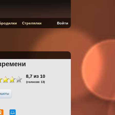
Бродилки
Стрелялки
Войти
времени
8,7
из
10
(голосов:
13
)
ншоты