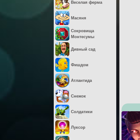
Веселая ферма
Масяня
Сокровища
Монтесумы
Дивный сад
Фишдом
Атлантида
Снежок
Солдатики
Луксор