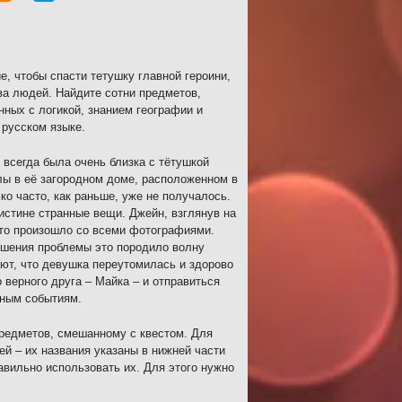
е, чтобы спасти тетушку главной героини,
ва людей. Найдите сотни предметов,
ных с логикой, знанием географии и
русском языке.
 всегда была очень близка с тётушкой
лы в её загородном доме, расположенном в
о часто, как раньше, уже не получалось.
истине странные вещи. Джейн, взглянув на
это произошло со всеми фотографиями.
ешения проблемы это породило волну
ают, что девушка переутомилась и здорово
о верного друга – Майка – и отправиться
нным событиям.
редметов, смешанному с квестом. Для
й – их названия указаны в нижней части
авильно использовать их. Для этого нужно