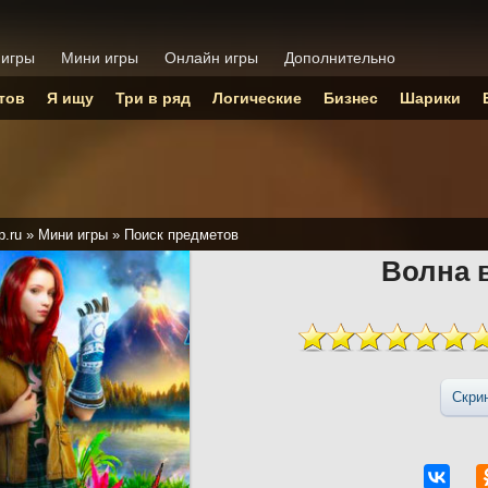
 игры
Мини игры
Онлайн игры
Дополнительно
тов
Я ищу
Три в ряд
Логические
Бизнес
Шарики
p.ru
»
Мини игры
»
Поиск предметов
Волна 
Скри