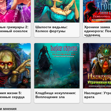
ные гримуары 2:
Шалости ведьмы:
Хроники замка
венный осколок
Колесо фортуны
единорога: По
чудовищ
ния жизни 5:
Кладбище искупления:
Наследие: Утр
енные сердца
Воплощение зла
врата
и мнения