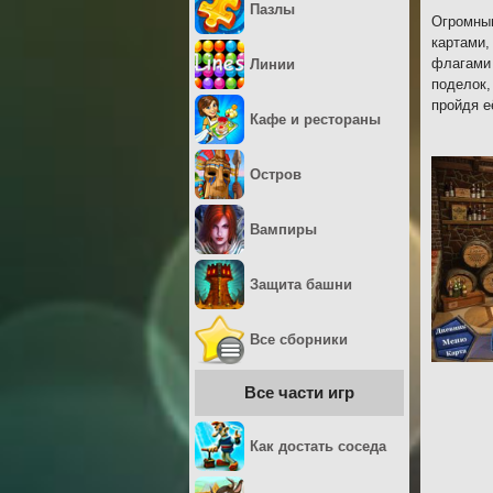
Пазлы
Огромным
картами,
флагами 
Линии
поделок,
пройдя е
Кафе и рестораны
Остров
Вампиры
Защита башни
Все сборники
Все части игр
Как достать соседа