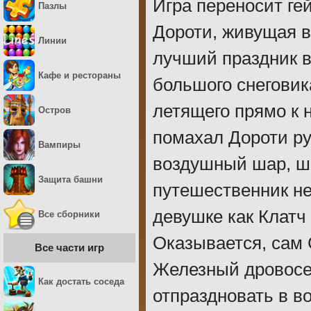
Игра переносит ге
Пазлы
Дороти, живущая в
Линии
лучший праздник в 
Кафе и рестораны
большого снеговик
летящего прямо к 
Остров
помахал Дороти ру
Вампиры
воздушный шар, шв
Защита башни
путешественник н
девушке как Клатч
Все сборники
Оказывается, сам
Все части игр
Железный дровосе
Как достать соседа
отпраздновать в в