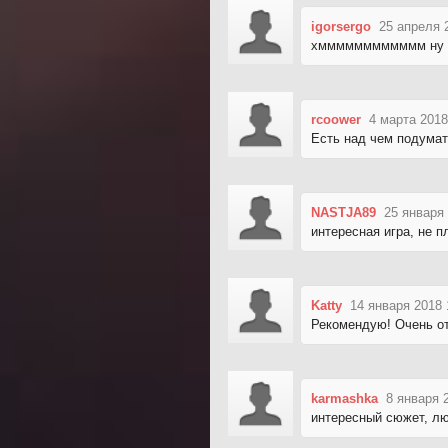
igorsergo
25 апреля 
хмммммммммммм ну 
rcoower
4 марта 2018
Есть над чем подумат
NASTJA89
25 января 
интересная игра, не 
Katty
14 января 2018 
Рекомендую! Очень от
karmashka
8 января 
интересный сюжет, лю