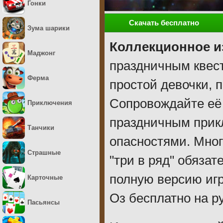
Гонки
Скачать бесплатно
Зума шарики
Коллекционное и
Маджонг
праздничным квес
Ферма
простой девочки, 
Сопровождайте её 
Приключения
праздничным прик
Танчики
опасностями. Мног
Страшные
"три в ряд" обяза
полную версию игр
Карточные
Оз бесплатно на р
Пасьянсы