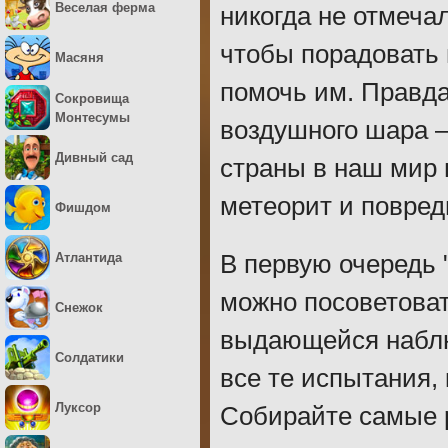
Веселая ферма
никогда не отмечал
чтобы порадовать 
Масяня
помочь им. Правда
Сокровища
Монтесумы
воздушного шара 
Дивный сад
страны в наш мир
метеорит и повред
Фишдом
Атлантида
В первую очередь 
можно посоветоват
Снежок
выдающейся наблю
Солдатики
все те испытания,
Луксор
Собирайте самые р