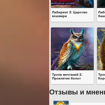
Лабиринт 3: Царство
Лаб
кошмара
баш
Тропа мечтаний 2:
Тро
Проклятие болот
Кор
Отзывы и мнен