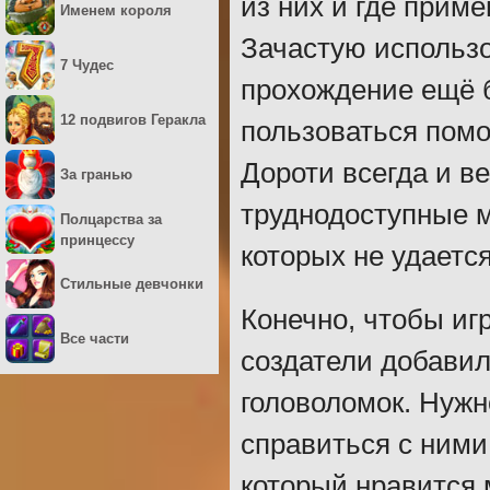
из них и где прим
Именем короля
Зачастую использо
7 Чудес
прохождение ещё 
12 подвигов Геракла
пользоваться помо
Дороти всегда и в
За гранью
труднодоступные м
Полцарства за
принцессу
которых не удаетс
Стильные девчонки
Конечно, чтобы иг
Все части
создатели добавил
головоломок. Нужн
справиться с ними.
который нравится 