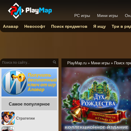
PC игры
Мини игры
Он
Алавар
Невософт
Поиск предметов
Я ищу
Три в ря
PlayMap.ru
»
Мини игры
»
Поиск пр
Самое популярное
Стратегии