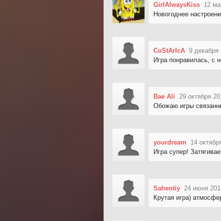
GirlAlwaysKiss
12 ма
Новогоднее настроение
CoStArIcA
9 декабря 
Игра понравилась, с 
Bae Ali
29 октября 20
Обожаю игры связанны
yourdream
14 октябр
Игра супер! Затягивае
Sahentiy
24 июня 201
Крутая игра) атмосфе