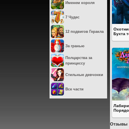
Именем короля
7 Чудес
Охотни
12 подвигов Геракла
Бухта 
За гранью
Полцарства за
принцессу
Стильные девчонки
Все части
Лабири
Порядо
Отзывы 