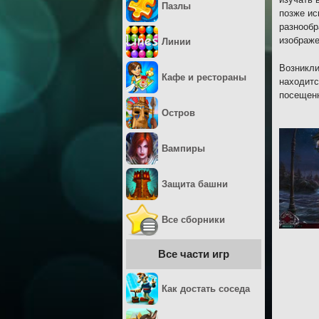
Пазлы
позже ис
разнообр
изображе
Линии
Возникли
Кафе и рестораны
находитс
посещенн
Остров
Вампиры
Защита башни
Все сборники
Все части игр
Как достать соседа