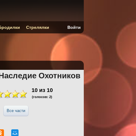
Бродилки
Стрелялки
Войти
 Наследие Охотников
10
из
10
(голосов:
2
)
Все части