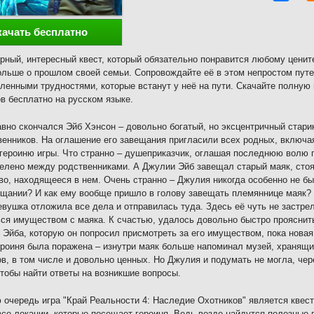
качать бесплатно
ный, интересный квест, который обязательно понравится любому ценит
ольше о прошлом своей семьи. Сопровождайте её в этом непростом путе
ленными трудностями, которые встанут у неё на пути. Скачайте полную
в бесплатно на русском языке.
авно скончался Эйб Хэнсон – довольно богатый, но эксцентричный стар
венников. На оглашение его завещания пригласили всех родных, включа
героиню игры. Что странно – душеприказчик, оглашая последнюю волю п
елено между родственниками. А Джулии Эйб завещал старый маяк, стоя
о, находящееся в нем. Очень странно – Джулия никогда особенно не б
ещании? И как ему вообще пришло в голову завещать племяннице маяк? 
евушка отложила все дела и отправилась туда. Здесь её чуть не застре
ся имуществом с маяка. К счастью, удалось довольно быстро прояснить
 Эйба, которую он попросил присмотреть за его имуществом, пока новая
ероиня была поражена – изнутри маяк больше напоминал музей, хранящи
в, в том числе и довольно ценных. Но Джулия и подумать не могла, чер
чтобы найти ответы на возникшие вопросы.
 очередь игра "Край Реальности 4: Наследие Охотников" является квес
все локации, которые посещает героиня. Ведь везде найдутся полезные 