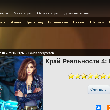
 игры
Мини игры
Онлайн игры
Дополнительно
тов
Я ищу
Три в ряд
Логические
Бизнес
Шарики
p.ru
»
Мини игры
»
Поиск предметов
Край Реальности 4:
Скриншоты