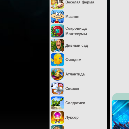
Веселая ферма
Масяня
Сокровища
Монтесумы
Дивный сад
Фишдом
Атлантида
Снежок
Солдатики
Луксор