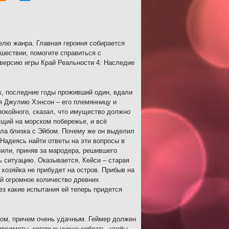
елю жанра. Главная героиня собирается
шествии, помогите справиться с
 версию игры Край Реальности 4: Наследие
ик, последние годы проживший один, вдали
я Джулию Хэнсон – его племянницу и
окойного, сказал, что имущество должно
щий на морском побережье, и всё
ыла близка с Эйбом. Почему же он выделил
Надеясь найти ответы на эти вопросы в
лили, приняв за мародера, решившего
 ситуацию. Оказывается, Кейси – старая
 хозяйка не прибудет на остров. Прибыв на
й огромное количество древних
ез какие испытания ей теперь придется
том, причем очень удачным. Геймер должен
предметы, которые нужно собрать, чтобы