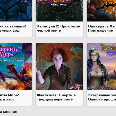
ки за тайнами:
Хэллоуин 2: Проклятие
Однажды в Хэ
темных вод
черной книги
Приглашение
нты Мира:
Фантазмат: Смерть в
Затерянные зе
к и хаос
твердом переплете
Ошибки прошл
и мнения