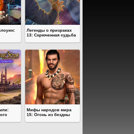
ллоуин:
Легенды о призраках
13: Скрюченная судьба
мли:
Мифы народов мира
ого
15: Огонь из бездны