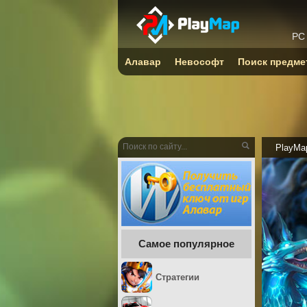
PC
Алавар
Невософт
Поиск предме
PlayMa
Самое популярное
Стратегии