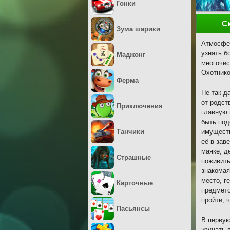
Гонки
С
Зума шарики
Атмосфер
узнать б
Маджонг
многочис
Охотнико
Ферма
Не так д
от родст
Приключения
главную 
быть под
Танчики
имуществ
её в зав
маяке, д
Страшные
поживить
знакомая
место, г
Карточные
предмето
пройти, 
Пасьянсы
В первую
изучать 