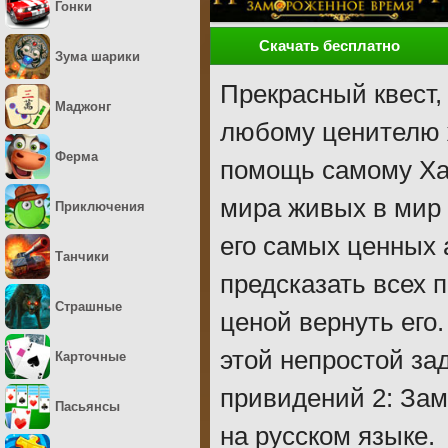
Гонки
Скачать бесплатно
Зума шарики
Прекрасный квест,
Маджонг
любому ценителю ж
Ферма
помощь самому Ха
мира живых в мир 
Приключения
его самых ценных 
Танчики
предсказать всех 
Страшные
ценой вернуть его
этой непростой за
Карточные
привидений 2: Зам
Пасьянсы
на русском языке.