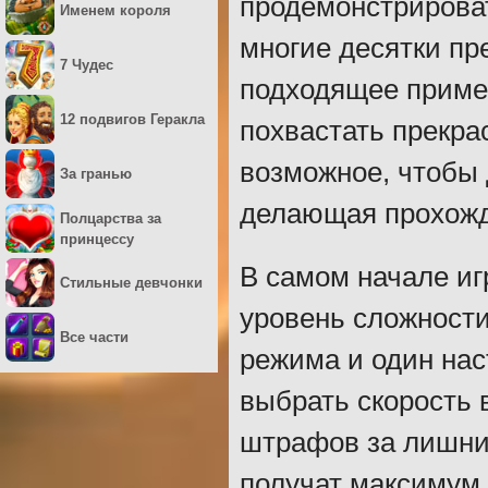
продемонстрирова
Именем короля
многие десятки пр
7 Чудес
подходящее примен
12 подвигов Геракла
похвастать прекра
возможное, чтобы 
За гранью
делающая прохожд
Полцарства за
принцессу
В самом начале и
Стильные девчонки
уровень сложности
Все части
режима и один на
выбрать скорость 
штрафов за лишние
получат максимум 