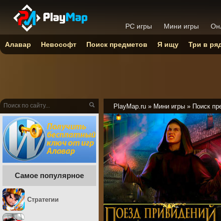
PC игры
Мини игры
Он
Алавар
Невософт
Поиск предметов
Я ищу
Три в ря
PlayMap.ru
»
Мини игры
»
Поиск пр
Самое популярное
Стратегии