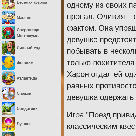
Веселая ферма
одному из своих п
пропал. Оливия – 
Масяня
фактом. Она упраш
Сокровища
Монтесумы
девушке предстоит
Дивный сад
побывать в нескол
только похитителя
Фишдом
Харон отдал ей од
Атлантида
равных противосто
Снежок
девушка одержать 
Солдатики
Игра "Поезд приви
Луксор
классическим квес