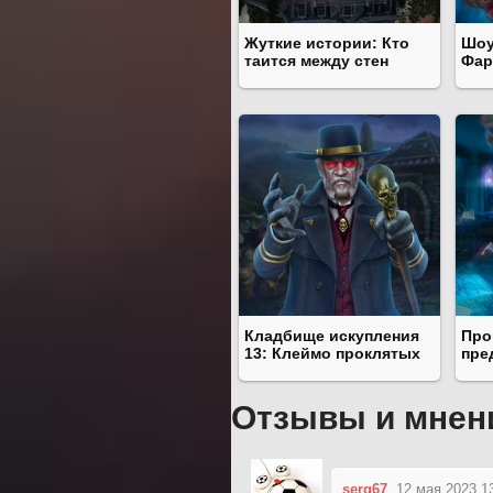
Жуткие истории: Кто
Шоу
таится между стен
Фар
Кладбище искупления
Про
13: Клеймо проклятых
пре
Отзывы и мнен
serg67
12 мая 2023 1