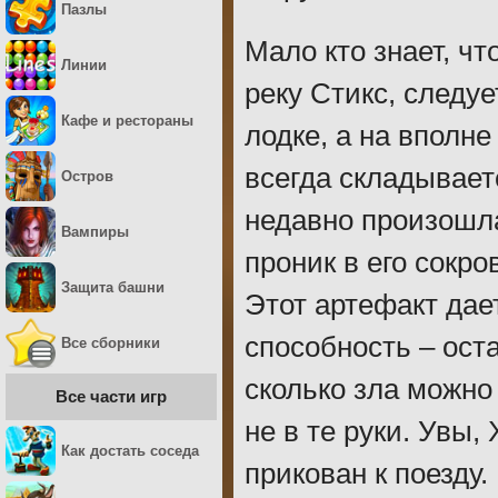
Пазлы
Мало кто знает, ч
Линии
реку Стикс, следуе
Кафе и рестораны
лодке, а на вполне
всегда складываетс
Остров
недавно произошла
Вампиры
проник в его сокр
Защита башни
Этот артефакт дае
способность – ост
Все сборники
сколько зла можно
Все части игр
не в те руки. Увы,
Как достать соседа
прикован к поезду