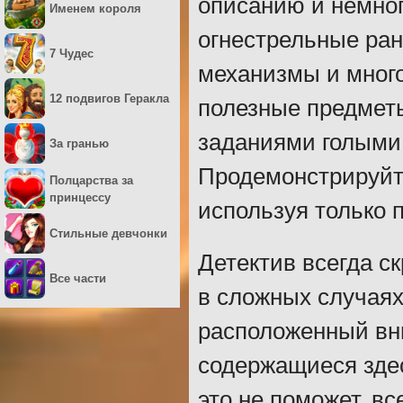
описанию и немно
Именем короля
огнестрельные ран
7 Чудес
механизмы и много
12 подвигов Геракла
полезные предметы
заданиями голыми 
За гранью
Продемонстрируйте
Полцарства за
принцессу
используя только 
Стильные девчонки
Детектив всегда с
Все части
в сложных случаях 
расположенный вни
содержащиеся здес
это не поможет, вс