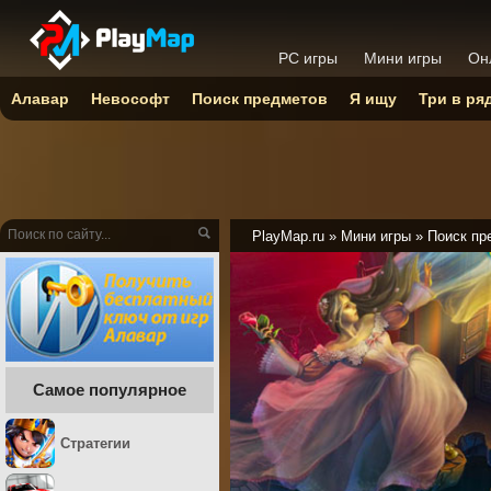
PC игры
Мини игры
Он
Алавар
Невософт
Поиск предметов
Я ищу
Три в ря
PlayMap.ru
»
Мини игры
»
Поиск пр
Самое популярное
Стратегии