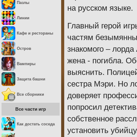
Пазлы
на русском языке.
Линии
Главный герой иг
Кафе и рестораны
частям безымянный
знакомого – лорда
Остров
жена - погибла. О
Вампиры
выяснить. Полицей
Защита башни
сестра Мэри. Но л
доверяет професс
Все сборники
попросил детектив
Все части игр
собственное расс
Как достать соседа
установить убийцу