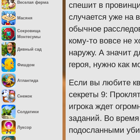
Веселая ферма
спешит в провинци
случается уже на в
Масяня
обычное расследо
Сокровища
Монтесумы
кому-то вовсе не 
Дивный сад
наружу. А значит д
героя, нужно как м
Фишдом
Атлантида
Если вы любите кв
секреты 9: Проклят
Снежок
игрока ждет огром
Солдатики
заданий. Во время
Луксор
подосланными уби