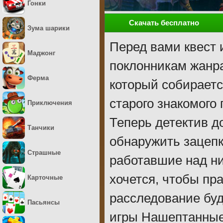
Гонки
Скачать бесплатно
Зума шарики
Перед вами квест 
Маджонг
поклонникам жанра
Ферма
который собираетс
старого знакомого
Приключения
Теперь детектив д
Танчики
обнаружить зацепк
Страшные
работавшие над ним
хочется, чтобы пр
Карточные
расследование буд
Пасьянсы
игры Нашептанные 