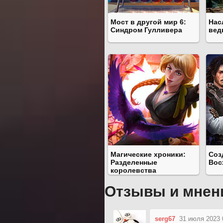
Мост в другой мир 6:
Нас
Синдром Гулливера
вед
Магические хроники:
Соз
Разделенные
Вос
королевства
Отзывы и мнен
serg67
31 июля 2023 