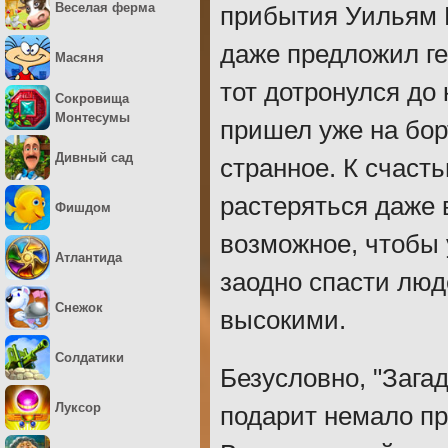
Веселая ферма
прибытия Уильям Г
даже предложил ге
Масяня
тот дотронулся до 
Сокровища
Монтесумы
пришел уже на бор
Дивный сад
странное. К счаст
растеряться даже 
Фишдом
возможное, чтобы 
Атлантида
заодно спасти люд
Снежок
высокими.
Солдатики
Безусловно, "Зага
Луксор
подарит немало пр