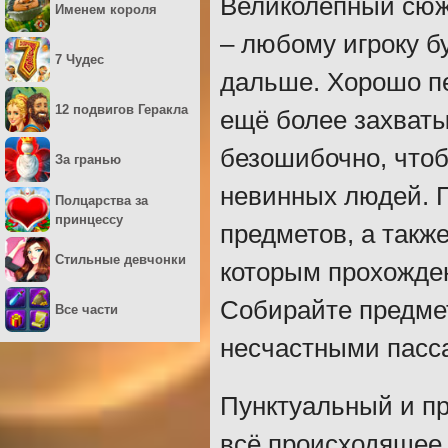
Великолепный сюже
Именем короля
– любому игроку б
7 Чудес
дальше. Хорошо п
12 подвигов Геракла
ещё более захват
безошибочно, чтоб
За гранью
невинных людей. П
Полцарства за
принцессу
предметов, а такж
Стильные девчонки
которым прохожде
Собирайте предмет
Все части
несчастными пасса
Пунктуальный и пр
всё происходящее 