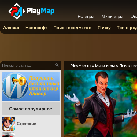
PC игры
Мини игры
Он
Алавар
Невософт
Поиск предметов
Я ищу
Три в ря
PlayMap.ru
»
Мини игры
»
Поиск пр
Самое популярное
Стратегии