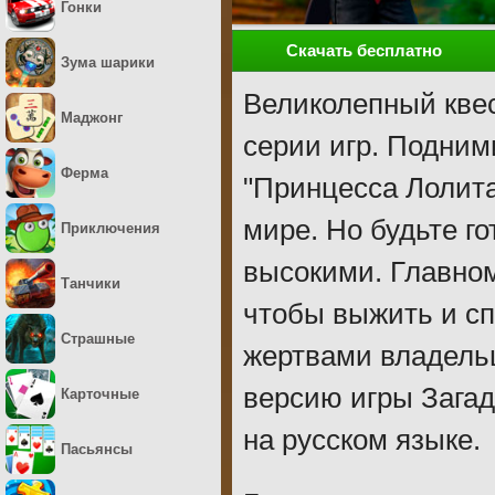
Гонки
Скачать бесплатно
Зума шарики
Великолепный кве
Маджонг
серии игр. Подним
Ферма
"Принцесса Лолита
мире. Но будьте г
Приключения
высокими. Главном
Танчики
чтобы выжить и с
Страшные
жертвами владельц
версию игры Загад
Карточные
на русском языке.
Пасьянсы