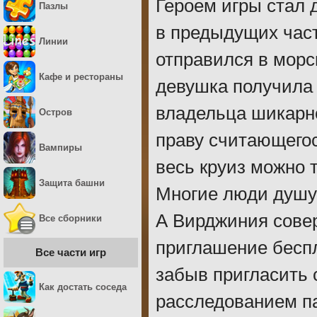
Героем игры стал 
Пазлы
в предыдущих част
Линии
отправился в морс
Кафе и рестораны
девушка получила
владельца шикарно
Остров
праву считающегос
Вампиры
весь круиз можно т
Защита башни
Многие люди душу 
А Вирджиния сове
Все сборники
приглашение беспл
Все части игр
забыв пригласить 
Как достать соседа
расследованием п