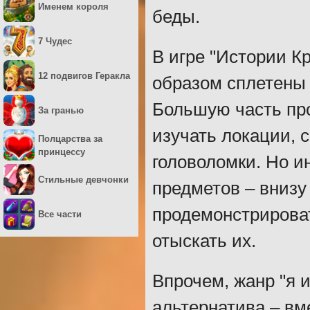
Именем короля
беды.
7 Чудес
В игре "Истории К
12 подвигов Геракла
образом сплетены к
Большую часть про
За гранью
изучать локации, 
Полцарства за
принцессу
головоломки. Но и
Стильные девчонки
предметов – внизу
продемонстрирова
Все части
отыскать их.
Впрочем, жанр "я 
альтернатива – вм