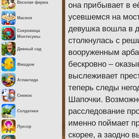
Веселая ферма
она прибывает в е
усевшемся на мост
Масяня
девушка вошла в д
Сокровища
Монтесумы
столкнулась с ре
Дивный сад
вооруженным арба
бескровно – оказы
Фишдом
выслеживает прест
Атлантида
теперь следы него
Снежок
Шапочки. Возможно
расследование про
Солдатики
именно поймает пр
Луксор
скорее, а заодно 