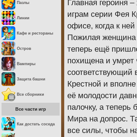
Главная героиня –
Пазлы
играм серии Фея К
Линии
офисе, когда к не
Кафе и рестораны
Пожилая женщина п
теперь ещё пришло
Остров
похищена и умрет 
Вампиры
соответствующий в
Защита башни
Крестной и вполне
её молодости дав
Все сборники
палочку, а теперь
Все части игр
Мира на допрос. Т
Как достать соседа
все силы, чтобы н