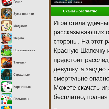
Гонки
Скачать бесплатно
Зума шарики
Игра стала удачны
Маджонг
рассказывающих о 
Ферма
стороны. На этот 
Красную Шапочку и
Приключения
предстоит расслед
Танчики
девушку, а заодно
Страшные
смертельно опасно
Можете скачать иг
Карточные
бесплатно, полная
Пасьянсы