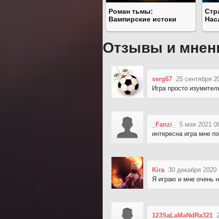
Роман тьмы:
Стр
Вампирские истоки
Нас
Отзывы и мнен
serg67
25 сентября 2
Игра просто изумитель
_Fanzi_
5 мая 2021 0
интересна игра мне п
Kira
30 декабря 2020 
Я играю и мне очень 
123SaLaMaNdRa321