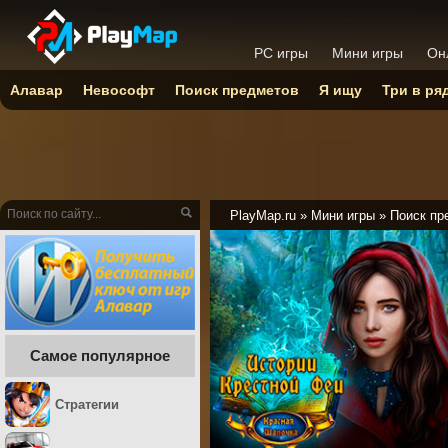
PC игры
Мини игры
Он
Алавар
Невософт
Поиск предметов
Я ищу
Три в ря
PlayMap.ru
»
Мини игры
»
Поиск пр
Самое популярное
Стратегии