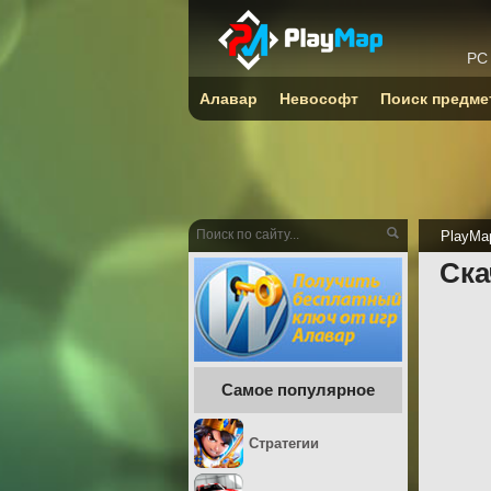
PC
Алавар
Невософт
Поиск предме
PlayMa
Ска
Самое популярное
Стратегии