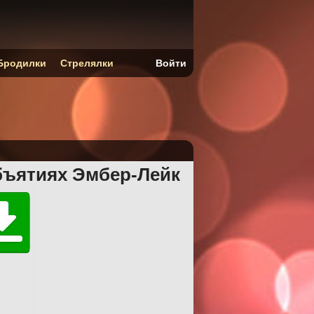
Бродилки
Стрелялки
Войти
бъятиях Эмбер-Лейк