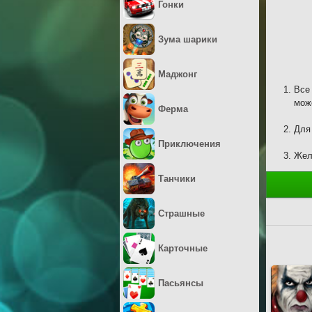
Гонки
Зума шарики
Маджонг
Все
мож
Ферма
Для
Приключения
Жел
Танчики
Страшные
Карточные
Пасьянсы