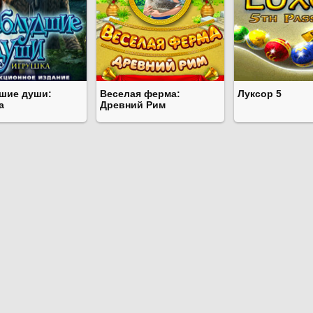
шие души:
Веселая ферма:
Луксор 5
а
Древний Рим