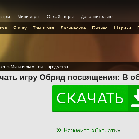
 игры
Мини игры
Онлайн игры
Дополнительно
тов
Я ищу
Три в ряд
Логические
Бизнес
Шарики
p.ru
»
Мини игры
»
Поиск предметов
чать игру Обряд посвящения: В о