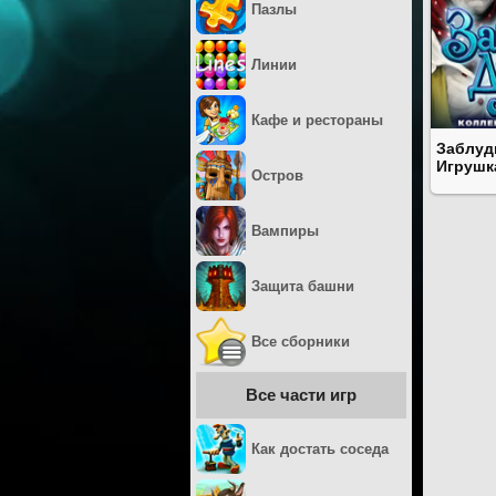
Пазлы
Линии
Кафе и рестораны
Заблуд
Игрушк
Остров
Вампиры
Защита башни
Все сборники
Все части игр
Как достать соседа