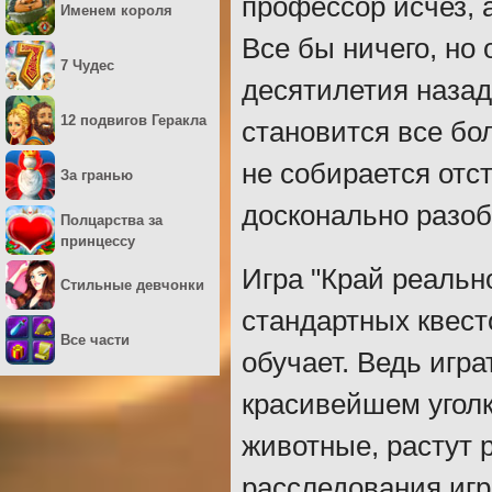
профессор исчез, а
Именем короля
Все бы ничего, но
7 Чудес
десятилетия назад.
12 подвигов Геракла
становится все бо
не собирается отс
За гранью
досконально разоб
Полцарства за
принцессу
Игра "Край реальн
Стильные девчонки
стандартных квесто
Все части
обучает. Ведь игра
красивейшем уголк
животные, растут 
расследования игр