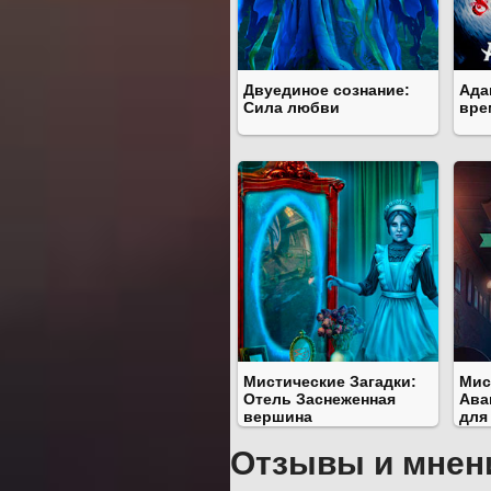
Двуединое сознание:
Ада
Сила любви
вре
Мистические Загадки:
Мис
Отель Заснеженная
Ава
вершина
для
Отзывы и мнен