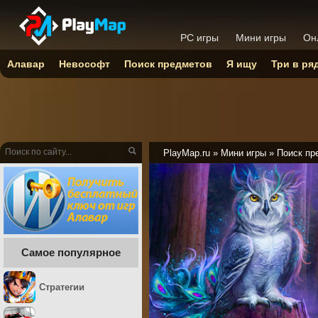
PC игры
Мини игры
Он
Алавар
Невософт
Поиск предметов
Я ищу
Три в ря
PlayMap.ru
»
Мини игры
»
Поиск пр
Самое популярное
Стратегии