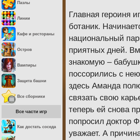
Пазлы
Главная героиня и
Линии
ботаник. Начинаетс
Кафе и рестораны
национальный парк
приятных дней. Вм
Остров
знакомую – бабушк
Вампиры
поссорились с нею
Защита башни
здесь Аманда полю
связать свою карь
Все сборники
теперь ей снова п
Все части игр
попросил доктор Ф
Как достать соседа
уважает. А причина