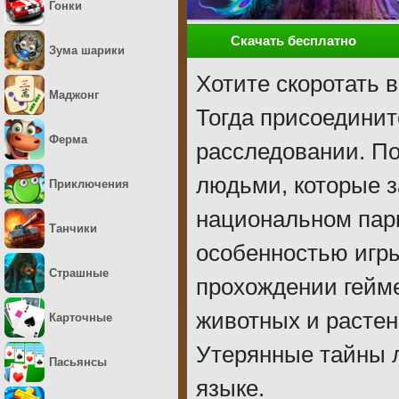
Гонки
Скачать бесплатно
Зума шарики
Хотите скоротать 
Маджонг
Тогда присоединит
Ферма
расследовании. По
людьми, которые 
Приключения
национальном парк
Танчики
особенностью игры
Страшные
прохождении гейме
животных и растен
Карточные
Утерянные тайны л
Пасьянсы
языке.