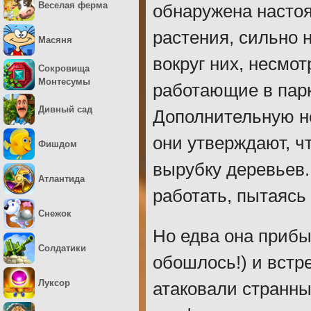
Веселая ферма
обнаружена настоя
растения, сильно
Масяня
вокруг них, несмот
Сокровища
Монтесумы
работающие в парке
Дивный сад
Дополнительную н
они утверждают, ч
Фишдом
вырубку деревьев.
Атлантида
работать, пытаясь
Снежок
Но едва она прибы
Солдатики
обошлось!) и встр
Луксор
атаковали странны