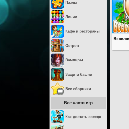
Пазлы
Линии
Кафе и рестораны
Весела
Остров
Вампиры
Защита башни
Все сборники
Все части игр
Как достать соседа