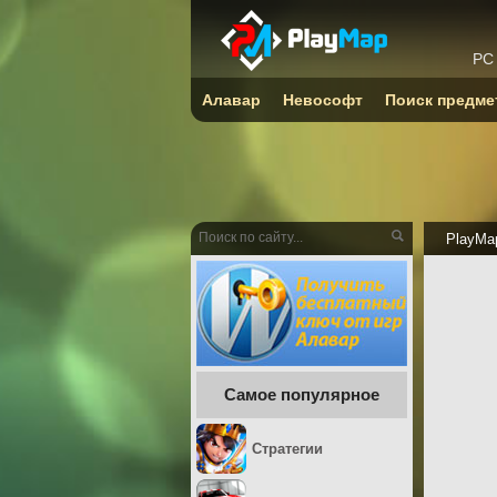
PC
Алавар
Невософт
Поиск предме
PlayMa
Самое популярное
Стратегии