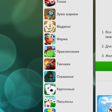
Гонки
Зума шарики
Маджонг
Все
мож
Ферма
Для
Приключения
Жел
Танчики
Страшные
Карточные
Пасьянсы