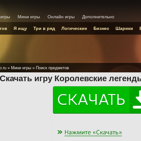
 игры
Мини игры
Онлайн игры
Дополнительно
тов
Я ищу
Три в ряд
Логические
Бизнес
Шарики
p.ru
»
Мини игры
»
Поиск предметов
Скачать игру Королевские легенд