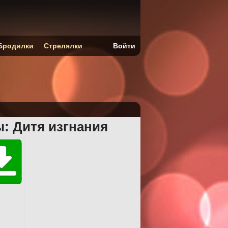
Бродилки
Стрелялки
Войти
ы: Дитя изгнания