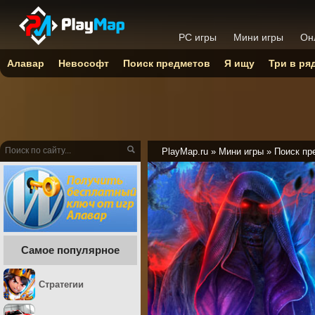
PC игры
Мини игры
Он
Алавар
Невософт
Поиск предметов
Я ищу
Три в ря
PlayMap.ru
»
Мини игры
»
Поиск пр
Самое популярное
Стратегии