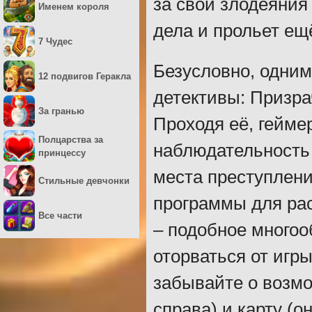
за свои злодеяния
Именем короля
дела и прольет ещ
7 Чудес
Безусловно, одним
12 подвигов Геракла
детективы: Призра
За гранью
Проходя её, гейме
Полцарства за
наблюдательность 
принцессу
места преступлени
Стильные девчонки
программы для ра
Все части
– подобное многоо
оторваться от игр
забывайте о возмо
справа) и карту (о