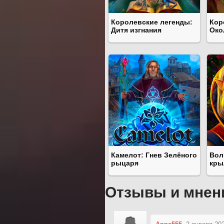
Королевские легенды:
Кор
Дитя изгнания
Око
Камелот: Гнев Зелёного
Вол
рыцаря
кры
Отзывы и мнен