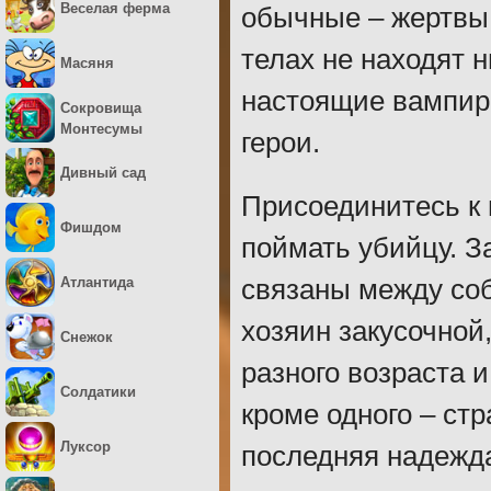
Веселая ферма
обычные – жертвы 
телах не находят н
Масяня
настоящие вампиры
Сокровища
Монтесумы
герои.
Дивный сад
Присоединитесь к 
Фишдом
поймать убийцу. З
Атлантида
связаны между соб
хозяин закусочной
Снежок
разного возраста 
Солдатики
кроме одного – ст
Луксор
последняя надежда