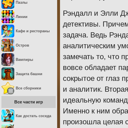
Пазлы
Рэндалл и Элли Дж
Линии
детективы. Причем
Кафе и рестораны
задача. Ведь Рэнд
аналитическим умо
Остров
замечать то, что 
Вампиры
вовсе обладает п
Защита башни
сокрытое от глаз 
и аналитик. Втора
Все сборники
идеальную команд
Все части игр
Именно к ним обра
Как достать соседа
произошла целая с