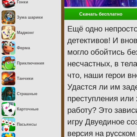
Гонки
Скачать бесплатно
Зума шарики
Ещё одно непросто
Маджонг
детективов! И внов
Ферма
могло обойтись бе
несчастных, в тела
Приключения
что, наши герои в
Танчики
Удастся ли им зад
Страшные
преступления или
работу? Это завис
Карточные
игру Двуединое со
Пасьянсы
версия на русском