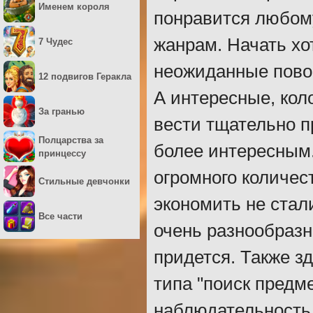
Именем короля
понравится любом
жанрам. Начать хо
7 Чудес
неожиданные повор
12 подвигов Геракла
А интересные, кол
За гранью
вести тщательно 
Полцарства за
более интересным.
принцессу
огромного количес
Стильные девчонки
экономить не стал
Все части
очень разнообразн
придется. Также з
типа "поиск предм
наблюдательность