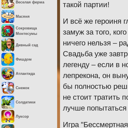
Веселая ферма
такой партии!
Масяня
И всё же героиня 
Сокровища
замуж за того, ко
Монтесумы
ничего нельзя – р
Дивный сад
Свадьба уже завтр
Фишдом
легенду – если в 
Атлантида
лепрекона, он вын
бы полностью реши
Снежок
не стоит тратить 
Солдатики
лучше попытаться 
Луксор
Игра "Бессмертная