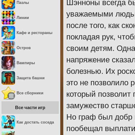
Шэнноны всегда б
Пазлы
уважаемыми людьм
Линии
после того, как ск
Кафе и рестораны
покладая рук, что
своим детям. Одна
Остров
напряжение сказал
Вампиры
болезнью. Их рос
Защита башни
это не позволило 
который позволит
Все сборники
замужество старше
Все части игр
Но граф был добр 
Как достать соседа
пообещал выплатит