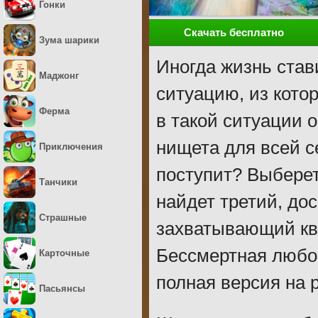
Гонки
Скачать бесплатно
Зума шарики
Иногда жизнь став
Маджонг
ситуацию, из кото
Ферма
в такой ситуации о
нищета для всей с
Приключения
поступит? Выберет
Танчики
найдет третий, до
Страшные
захватывающий кве
Бессмертная любо
Карточные
полная версия на 
Пасьянсы