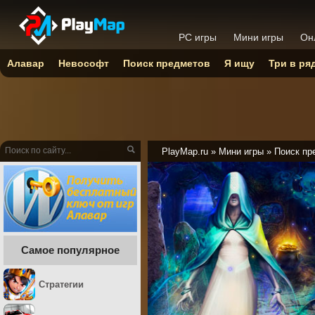
PC игры
Мини игры
Он
Алавар
Невософт
Поиск предметов
Я ищу
Три в ря
PlayMap.ru
»
Мини игры
»
Поиск пр
Самое популярное
Стратегии