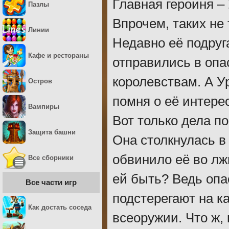
Главная героиня –
Пазлы
Впрочем, таких не
Линии
Недавно её подруг
Кафе и рестораны
отправились в опа
королевствам. А У
Остров
помня о её интере
Вампиры
Вот только дела по
Защита башни
Она столкнулась в
обвинило её во лж
Все сборники
ей быть? Ведь оп
Все части игр
подстерегают на к
Как достать соседа
всеоружии. Что ж, 