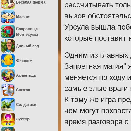
Веселая ферма
рассчитывать тольк
вызов обстоятельс
Масяня
Урсула вышла побе
Сокровища
Монтесумы
которые поставит 
Дивный сад
Одним из главных 
Фишдом
Запретная магия" 
Атлантида
меняется по ходу 
самые злые враги
Снежок
К тому же игра пр
Солдатики
чем могут похваст
Луксор
время разговора с