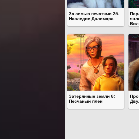
За семью печатями 25:
Пар
Наследие Далимара
явл
Вил
Затерянные земли 8:
Про
Песчаный плен
Дву