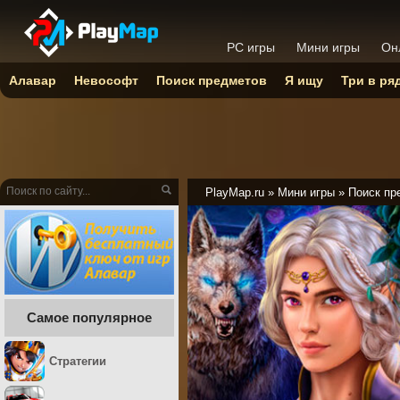
PC игры
Мини игры
Он
Алавар
Невософт
Поиск предметов
Я ищу
Три в ря
PlayMap.ru
»
Мини игры
»
Поиск пр
Самое популярное
Стратегии