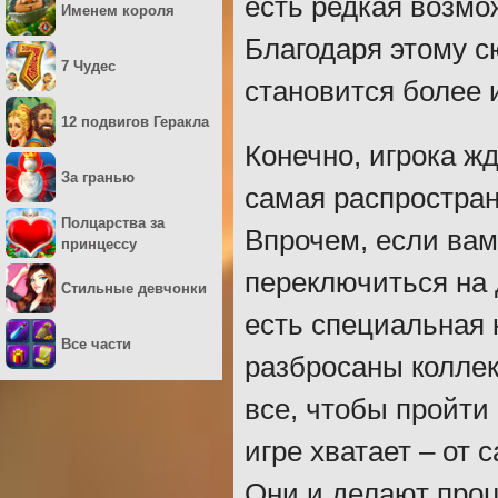
есть редкая возмо
Именем короля
Благодаря этому с
7 Чудес
становится более 
12 подвигов Геракла
Конечно, игрока ж
За гранью
самая распростран
Полцарства за
Впрочем, если вам
принцессу
переключиться на д
Стильные девчонки
есть специальная 
Все части
разбросаны коллек
все, чтобы пройти
игре хватает – от
Они и делают про