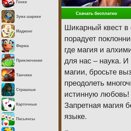
Гонки
Скачать бесплатно
Зума шарики
Шикарный квест в 
Маджонг
порадует поклонни
Ферма
где магия и алхим
для нас – наука. 
Приключения
магии, бросьте вы
Танчики
преодолеть многоч
Страшные
истинную любовь! 
Запретная магия б
Карточные
языке.
Пасьянсы