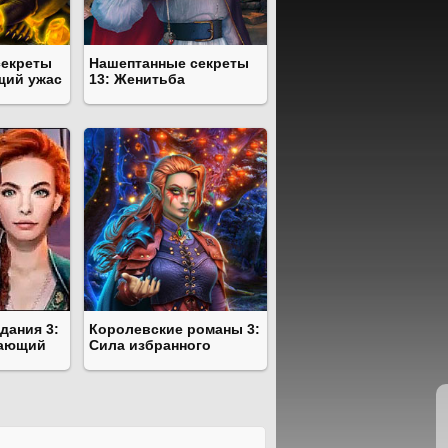
секреты
Нашептанные секреты
щий ужас
13: Женитьба
дания 3:
Королевские романы 3:
вающий
Сила избранного