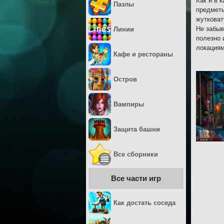
Как и в 
Пазлы
предметы
жутковат
Не забыв
Линии
полезно 
локациям
Кафе и рестораны
Остров
Вампиры
Защита башни
Все сборники
Все части игр
Как достать соседа