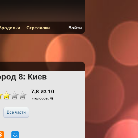
Бродилки
Стрелялки
Войти
род 8: Киев
7,8
из
10
(голосов:
4
)
Все части