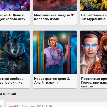
олмс 4: Дело о
Мистические загадки 3:
Нашептанные 
их человечках
Корабль извне
14: Мурлыкаю
ртная любовь
Нераскрытое дело 3:
Проклятые пре
верное сияние
Алый гиацинт
Голос, призы
смерть
и мнения
serg67
10 октября 2023 15:49