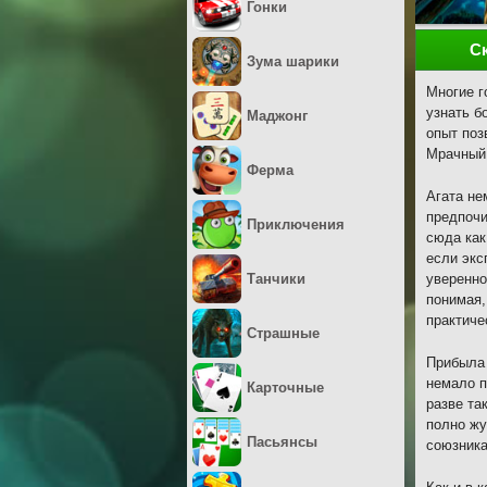
Гонки
С
Зума шарики
Многие г
узнать б
Маджонг
опыт поз
Мрачный 
Ферма
Агата не
предпочи
Приключения
сюда как
если экс
Танчики
уверенно
понимая,
практиче
Страшные
Прибыла 
немало п
Карточные
разве та
полно жу
Пасьянсы
союзника