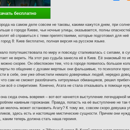
качать бесплатно
орода на самом деле совсем не таковы, какими кажутся днем, при солне
ольше о городе Киеве, чьи ночные улицы, оказывается, полны опасносте
волят ей справиться с теми препятствиями, которые подготовил для неё
город 8: Киев бесплатно, полная версия на русском языке.
мало попутешествовала по миру и повсюду сталкивалась с силами, в 
тает не верить. На этот раз судьба занесла её в Киев. Её знакомый по
 можно скорее. Он обеспокоен тем, что в городе появилось большое ко
перты по общению с духами мертвых они фальшивые, то психологи прост
сти в себе, они уже обчистили немало доверчивых людей, нередко довод
 что сам не сможет разоблачить хитроумных обманщиков, решил прибегн
ски всё о спиритизме. Конечно, Агата не стала отказывать в помощи нуж
она сюда очень вовремя – вот-вот начнется выступление легендарной м
роблем наивным горожанам. Правда, попасть на её выступление не так-
кая мелочь может остановить Агату? К тому же, совсем скоро девушка у
ликов, здесь есть и настоящие мистические сущности. Причем они нуж
, каким теперь должна стать наша героиня.