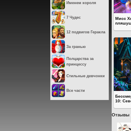
Именем короля
7 Чудес
Мисс Х
пляшущ
12 подвигов Геракла
За гранью
Полцарства за
принцессу
Стильные девчонки
Все части
Бессме
10: Се
Отзывы 