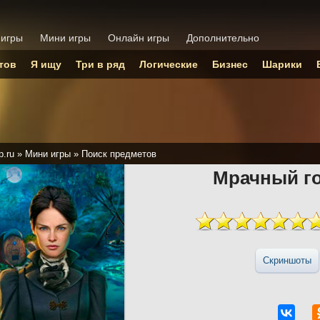
 игры
Мини игры
Онлайн игры
Дополнительно
тов
Я ищу
Три в ряд
Логические
Бизнес
Шарики
p.ru
»
Мини игры
»
Поиск предметов
Мрачный го
Скриншоты