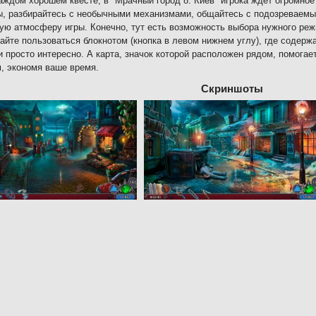
каждом хорошем квесте, в "Мрачный город 8: Киев" игрока ждет огромно
, разбирайтесь с необычными механизмами, общайтесь с подозреваемым
ую атмосферу игры. Конечно, тут есть возможность выбора нужного реж
айте пользоваться блокнотом (кнопка в левом нижнем углу), где содержа
и просто интересно. А карта, значок которой расположен рядом, помога
, экономя ваше время.
Скриншоты