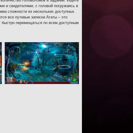
е количество головоломок и заданий. Ищите
и и свидетелями, с головой погружаясь в
има сложности из нескольких доступных.
тся все путевые записки Агаты – это
ет быстро перемещаться по всем доступным