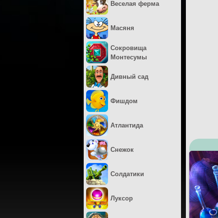
Веселая ферма
Масяня
Сокровища
Монтесумы
Дивный сад
Фишдом
Атлантида
Снежок
Солдатики
Луксор