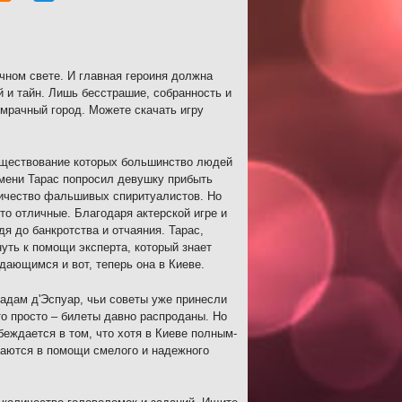
чном свете. И главная героиня должна
й и тайн. Лишь бесстрашие, собранность и
 мрачный город. Можете скачать игру
существование которых большинство людей
 имени Тарас попросил девушку прибыть
личество фальшивых спиритуалистов. Но
о отличные. Благодаря актерской игре и
я до банкротства и отчаяния. Тарас,
уть к помощи эксперта, который знает
дающимся и вот, теперь она в Киеве.
адам д'Эспуар, чьи советы уже принесли
то просто – билеты давно распроданы. Но
беждается в том, что хотя в Киеве полным-
даются в помощи смелого и надежного