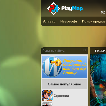
PC
Алавар
Невософт
Поиск предме
PlayMa
Самое популярное
Стратегии