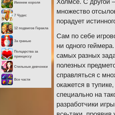
Холмсе. С другой –
Именем короля
множество отсылок
7 Чудес
порадует истинног
12 подвигов Геракла
Сам по себе игров
За гранью
ни одного геймера.
Полцарства за
самых разных зада
принцессу
полезных предмето
Стильные девчонки
справляться с мно
Все части
окажется в тупике,
специально на так
разработчики игры
все-таки, проявив