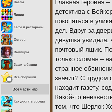
Главная героиня –
Пазлы
детектива с Бейке
Линии
покопаться в улик
Кафе и рестораны
дел. Вдруг за две
девушка увидела, 
Остров
почтовый ящик. По
Вампиры
только сломан – на
Защита башни
странное обвинени
значит? С трудом
Все сборники
находит газету, с
Все части игр
Какой-то неизвест
Как достать соседа
том, что Шерлок Х