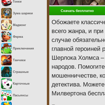
Гонки
Скачать бесплатно
Зума шарики
Обожаете классич
Маджонг
всего жанра, и пр
Ферма
случае обязательно
главной героиней 
Приключения
Шерлока Холмса –
Танчики
народов. Помогите
Страшные
мошенничестве, ко
детектива. Можете
Карточные
Милвертона беспла
Пасьянсы