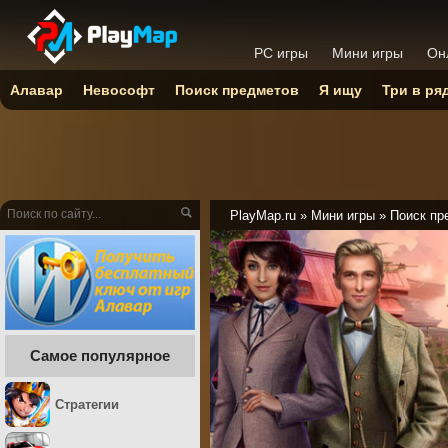
PC игры
Мини игры
Он
Алавар
Невософт
Поиск предметов
Я ищу
Три в ря
PlayMap.ru
»
Мини игры
»
Поиск пр
Самое популярное
Стратегии