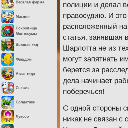
Веселая ферма
полиции и делал в
правосудию. И это
Масяня
расположенный на 
Сокровища
Монтесумы
статья, занявшая 
Дивный сад
Шарлотта не из те
могут запятнать и
Фишдом
берется за рассле
Атлантида
дела начинает рабо
Снежок
поберечься!
Солдатики
С одной стороны с
Луксор
никак не связан с