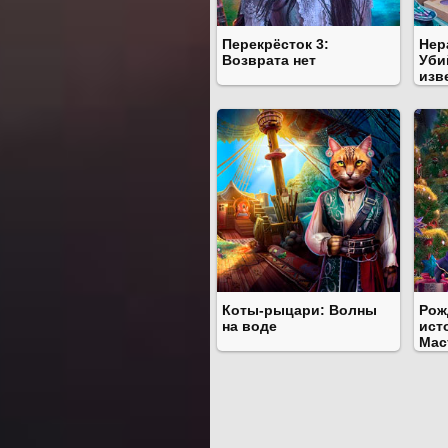
Перекрёсток 3:
Нер
Возврата нет
Уби
изв
Коты-рыцари: Волны
Рож
на воде
ист
Мас