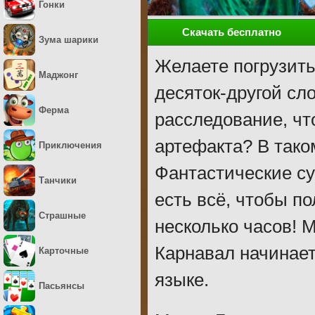
Гонки
Скачать бесплатно
Зума шарики
Желаете погрузить
Маджонг
десяток-другой сл
Ферма
расследование, чт
артефакта? В таком
Приключения
Фантастические су
Танчики
есть всё, чтобы п
Страшные
несколько часов! 
Карнавал начинает
Карточные
языке.
Пасьянсы