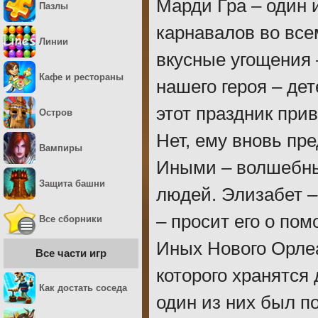
Марди Гра – один 
Пазлы
карнавалов во все
Линии
вкусные угощения –
Кафе и рестораны
нашего героя – де
этот праздник при
Остров
Нет, ему вновь пр
Вампиры
Иными – волшебны
Защита башни
людей. Элизабет –
– просит его о пом
Все сборники
Иных Нового Орлеа
Все части игр
которого хранятся
Как достать соседа
один из них был п