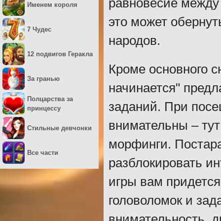
равновесие между
Именем короля
это может обернут
7 Чудес
народов.
12 подвигов Геракла
Кроме основного с
За гранью
начинается" предл
Полцарства за
заданий. При посе
принцессу
внимательны – тут
Стильные девчонки
морфинги. Постара
Все части
разблокировать ин
игры вам придется
головоломок и зад
внимательность, д