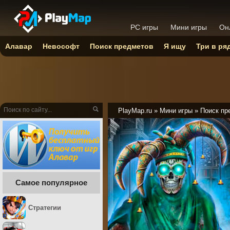
PC игры
Мини игры
Он
Алавар
Невософт
Поиск предметов
Я ищу
Три в ря
PlayMap.ru
»
Мини игры
»
Поиск пр
Самое популярное
Стратегии