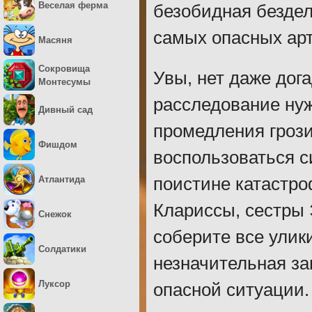
Веселая ферма
безобидная бездел
самых опасных ар
Масяня
Сокровища
Увы, нет даже дога
Монтесумы
расследование нуж
Дивный сад
промедления грози
Фишдом
воспользоваться с
Атлантида
поистине катастр
Клариссы, сестры 
Снежок
соберите все улик
Солдатики
незначительная за
Луксор
опасной ситуации.