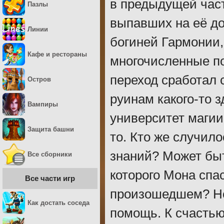
в предыдущей част
Пазлы
выпавших на её до
Линии
богиней Гармонии,
Кафе и рестораны
многочисленные п
переход сработал с
Остров
руинам какого-то 
Вампиры
университет магии
Защита башни
то. Кто же случил
знаний? Может бы
Все сборники
которого Мона спас
Все части игр
произошедшем? Но 
Как достать соседа
помощь. К счастью