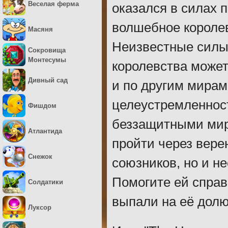
Веселая ферма
оказался в силах 
волшебное королев
Масяня
Неизвестные силы 
Сокровища
Монтесумы
королевства может
Дивный сад
и по другим мирам
целеустремленнос
Фишдом
беззащитными мир
Атлантида
пройти через верен
Снежок
союзников, но и н
Помогите ей справ
Солдатики
выпали на её долю
Луксор