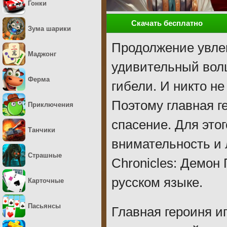
Гонки
Скачать бесплатно
Зума шарики
Продолжение увлек
Маджонг
удивительный волш
Ферма
гибели. И никто не
Поэтому главная г
Приключения
спасение. Для этог
Танчики
внимательность и 
Страшные
Chronicles: Демон
русском языке.
Карточные
Пасьянсы
Главная героиня и