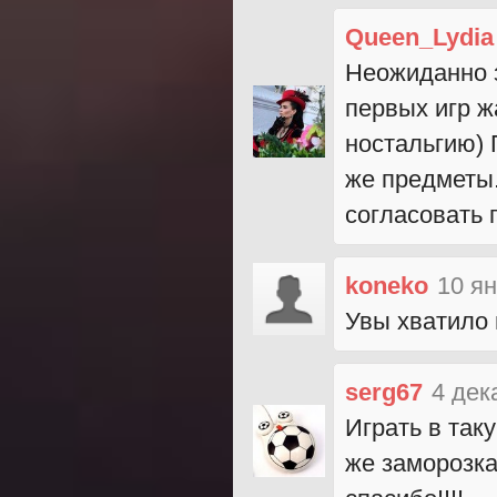
Queen_Lydia
Неожиданно з
первых игр ж
ностальгию) 
же предметы.
согласовать 
koneko
10 ян
Увы хватило 
serg67
4 дек
Играть в так
же заморозка