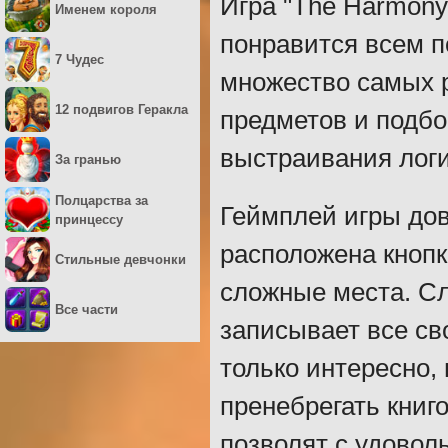
Игра "The Harmony
Именем короля
понравится всем п
7 Чудес
множество самых р
12 подвигов Геракла
предметов и подбо
выстраивания логич
За гранью
Полцарства за
Геймплей игры дов
принцессу
расположена кнопк
Стильные девчонки
сложные места. Сл
Все части
записывает все св
только интересно, 
пренебрегать книг
позволят с удовол