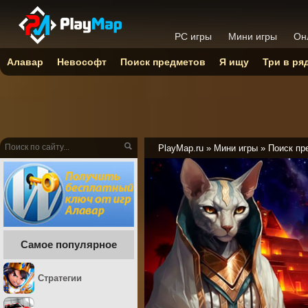
PC игры
Мини игры
Он
Алавар
Невософт
Поиск предметов
Я ищу
Три в ря
PlayMap.ru
»
Мини игры
»
Поиск пр
Самое популярное
Стратегии