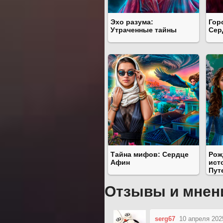
Эхо разума:
Гор
Утраченные тайны
Сер
Тайна мифов: Сердце
Рож
Афин
ист
Пут
Отзывы и мнен
serg67
10 апреля 202