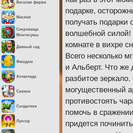
Веселая ферма
подарке, осторожн
Масяня
получать подарки 
Сокровища
волшебной силой! 
Монтесумы
комнате в вихре с
Дивный сад
Всего несколько мг
Фишдом
и Альберт. Что же
Атлантида
разбитое зеркало.
могущественный ар
Снежок
противостоять чар
Солдатики
помочь в сражении
Луксор
придется починить