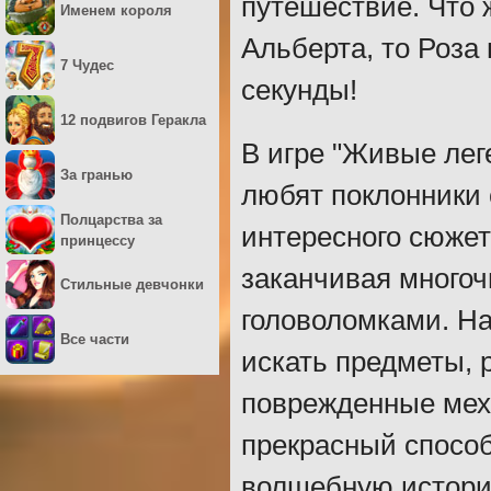
путешествие. Что 
Именем короля
Альберта, то Роза
7 Чудес
секунды!
12 подвигов Геракла
В игре "Живые лег
За гранью
любят поклонники 
Полцарства за
интересного сюжет
принцессу
заканчивая много
Стильные девчонки
головоломками. На
Все части
искать предметы, 
поврежденные меха
прекрасный способ
волшебную истори