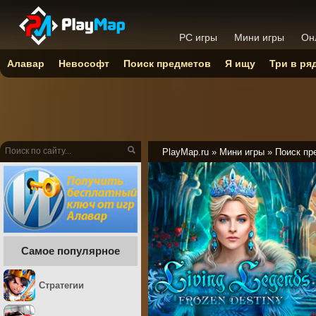
PC игры
Мини игры
Он
Алавар
Невософт
Поиск предметов
Я ищу
Три в ря
PlayMap.ru
»
Мини игры
»
Поиск пр
Самое популярное
Стратегии