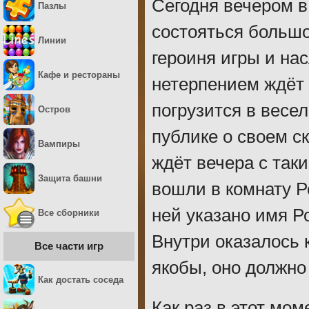
Сегодня вечером 
Пазлы
состояться большо
Линии
героиня игры и н
Кафе и рестораны
нетерпением ждёт 
погрузится в весе
Остров
публике о своем с
Вампиры
ждёт вечера с так
Защита башни
вошли в комнату Р
ней указано имя Ро
Все сборники
Внутри оказалось 
Все части игр
якобы, оно должно
Как достать соседа
Как раз в этот мо