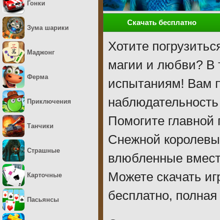
Гонки
Скачать бесплатно
Зума шарики
Хотите погрузитьс
Маджонг
магии и любви? В 
Ферма
испытаниям! Вам п
наблюдательность и
Приключения
Помогите главной 
Танчики
Снежной королевы. 
Страшные
влюбленные вместе
Можете скачать иг
Карточные
бесплатно, полная
Пасьянсы