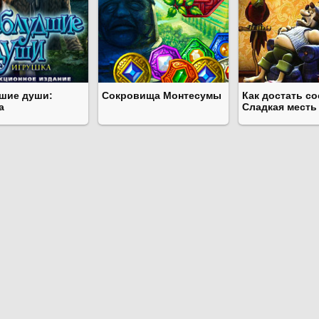
шие души:
Сокровища Монтесумы
Как достать со
а
Сладкая месть