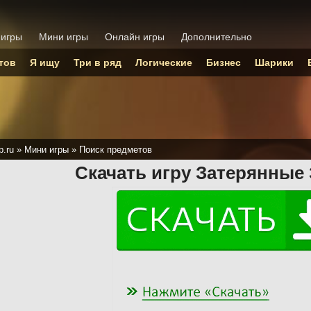
 игры
Мини игры
Онлайн игры
Дополнительно
тов
Я ищу
Три в ряд
Логические
Бизнес
Шарики
p.ru
»
Мини игры
»
Поиск предметов
Скачать игру Затерянные