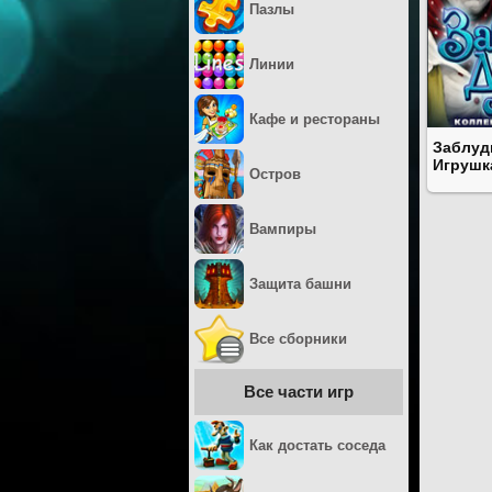
Пазлы
Линии
Кафе и рестораны
Заблуд
Игрушк
Остров
Вампиры
Защита башни
Все сборники
Все части игр
Как достать соседа