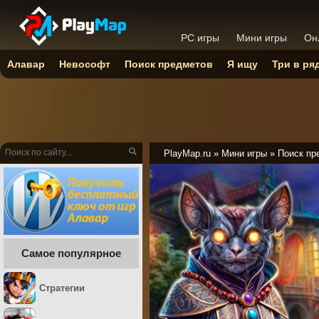
PC игры
Мини игры
Он
Алавар
Невософт
Поиск предметов
Я ищу
Три в ря
PlayMap.ru
»
Мини игры
»
Поиск пр
Самое популярное
Стратегии