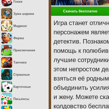
Гонки
Скачать бесплатно
Зума шарики
Игра станет отли
Маджонг
персонажем являе
Ферма
детектив. Познако
помощь к полюбив
Приключения
лучшие сотрудники
Танчики
этом непростом де
Страшные
взяться её родным
объединить усилия
Карточные
и жену. Можете ск
Пасьянсы
колдовство беспла