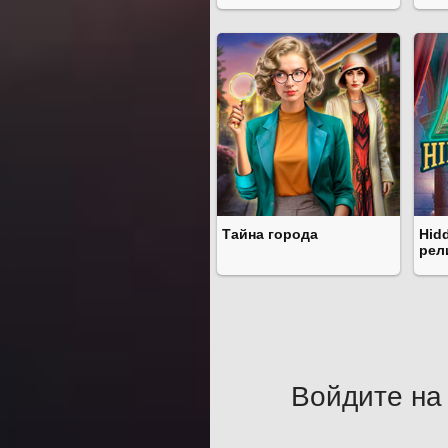
Тайна города
Hid
рел
Войдите на 