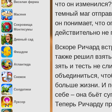
Веселая ферма
что он изменился?
темный маг отправ
Масяня
он понимает, что 
Сокровища
Монтесумы
действительно не 
Дивный сад
Вскоре Ричард вст
Фишдом
также решил взять
Атлантида
зять и тесть не с
объединиться, что
Снежок
больше жизни. И п
Солдатики
себе – она бьёт су
Луксор
Теперь Ричарду пр