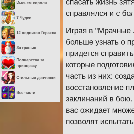
спасать жизнь зятя
Именем короля
справлялся и с бо
7 Чудес
Играя в "Мрачные 
12 подвигов Геракла
больше узнать о п
За гранью
придется справить
Полцарства за
которые подготови
принцессу
часть из них: соз
Стильные девчонки
восстановление пл
Все части
заклинаний в бою.
вас ожидает множе
позволят испытать