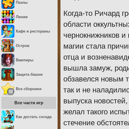
Пазлы
Когда-то Ричард г
Линии
области оккультны
Кафе и рестораны
чернокнижников и 
магии стала причи
Остров
отца и возненавиде
Вампиры
вышла замуж, роди
Защита башни
обзавелся новым 
так и не наладилис
Все сборники
выпуска новостей,
Все части игр
желал такого испы
Как достать соседа
стечение обстояте