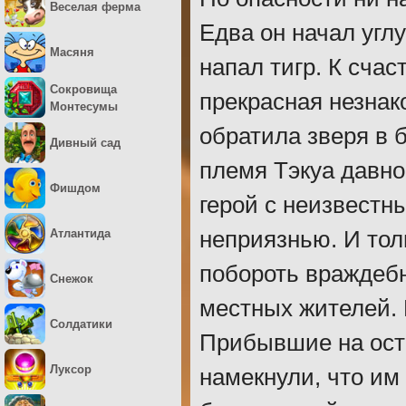
Веселая ферма
Едва он начал углу
Масяня
напал тигр. К счас
Сокровища
прекрасная незнак
Монтесумы
обратила зверя в 
Дивный сад
племя Тэкуа давно
Фишдом
герой с неизвестн
Атлантида
неприязнью. И тол
побороть враждебн
Снежок
местных жителей. 
Солдатики
Прибывшие на ост
Луксор
намекнули, что им 