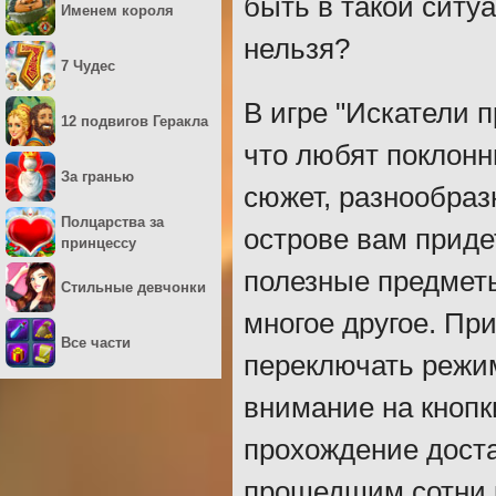
быть в такой ситу
Именем короля
нельзя?
7 Чудес
В игре "Искатели 
12 подвигов Геракла
что любят поклонн
За гранью
сюжет, разнообраз
Полцарства за
острове вам приде
принцессу
полезные предмет
Стильные девчонки
многое другое. Пр
Все части
переключать режим
внимание на кнопк
прохождение доста
прошедшим сотни к