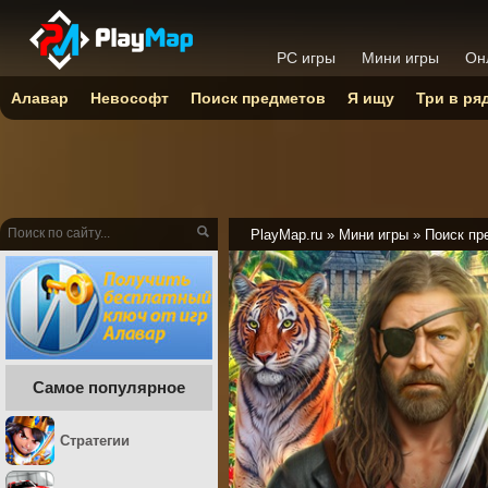
PC игры
Мини игры
Он
Алавар
Невософт
Поиск предметов
Я ищу
Три в ря
PlayMap.ru
»
Мини игры
»
Поиск пр
Самое популярное
Стратегии