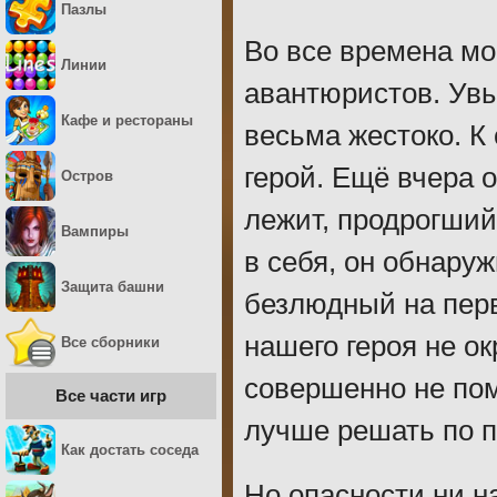
Пазлы
Во все времена мо
Линии
авантюристов. Увы
Кафе и рестораны
весьма жестоко. К
герой. Ещё вчера о
Остров
лежит, продрогший
Вампиры
в себя, он обнару
Защита башни
безлюдный на перв
нашего героя не ок
Все сборники
совершенно не пом
Все части игр
лучше решать по п
Как достать соседа
Но опасности ни н