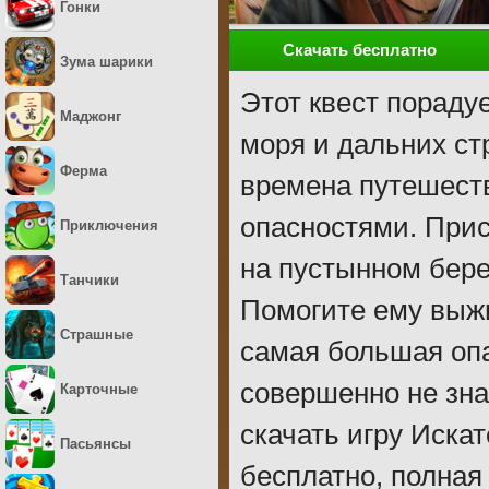
Гонки
Скачать бесплатно
Зума шарики
Этот квест пораду
Маджонг
моря и дальних ст
Ферма
времена путешест
опасностями. Прис
Приключения
на пустынном бере
Танчики
Помогите ему выжит
Страшные
самая большая опа
совершенно не знае
Карточные
скачать игру Иска
Пасьянсы
бесплатно, полная