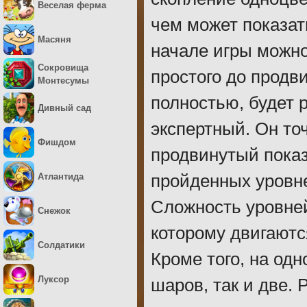
Веселая ферма
чем может показат
Масяня
начале игры можно
Сокровища
простого до продви
Монтесумы
полностью, будет 
Дивный сад
экспертный. Он то
Фишдом
продвинутый пока
Атлантида
пройденных уровне
Сложность уровней
Снежок
которому двигаютс
Солдатики
Кроме того, на од
Луксор
шаров, так и две.