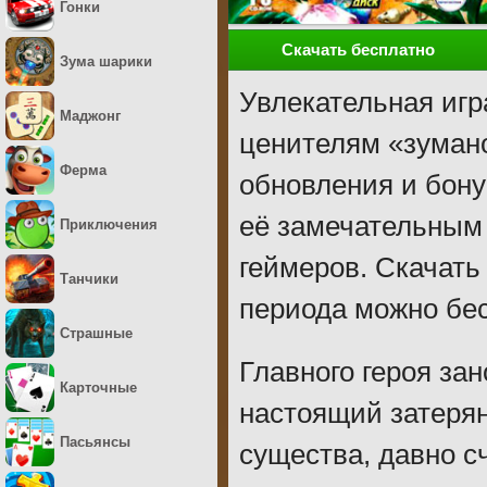
Гонки
Скачать бесплатно
Зума шарики
Увлекательная игр
Маджонг
ценителям «зуман
Ферма
обновления и бону
её замечательным
Приключения
геймеров. Скачат
Танчики
периода можно бес
Страшные
Главного героя зан
Карточные
настоящий затеря
Пасьянсы
существа, давно 