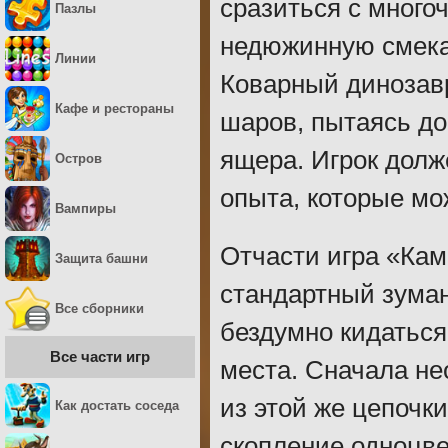
сразиться с мног
Пазлы
недюжинную смекал
Линии
Коварный динозавр
Кафе и рестораны
шаров, пытаясь до
ящера. Игрок долж
Остров
опыта, которые мо
Вампиры
Отчасти игра «Ка
Защита башни
стандартный зуман
Все сборники
бездумно кидаться
Все части игр
места. Сначала не
из этой же цепочки
Как достать соседа
скопление одноцве