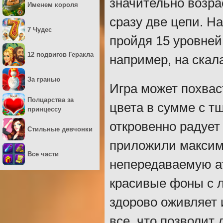
значительно возрас
Именем короля
сразу две цепи. Н
7 Чудес
пройдя 15 уровней,
12 подвигов Геракла
например, на скал
За гранью
Игра может похвас
Полцарства за
цвета в сумме с 
принцессу
откровенно радует
Стильные девчонки
приложили максиму
Все части
непередаваемую а
красивые фоны с л
здорово оживляет 
все, что позволит