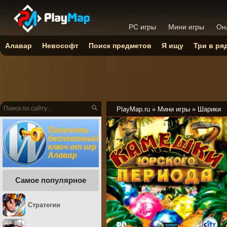
PC игры
Мини игры
Он
Алавар
Невософт
Поиск предметов
Я ищу
Три в ря
PlayMap.ru
»
Мини игры
»
Шарики
Самое популярное
Стратегии