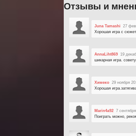
Отзывы и мнен
Juna Tamashi
27 фев
Хорошая игра с сюжет
AnnaLiht869
19 декаб
шикарная игра. совет
Химеко
29 ноября 20
Хорошая игра.затяги
Marin4a92
7 сентября
Поиграть можно, рек