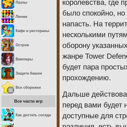
королевства, где 
Пазлы
было спокойно, но
Линии
напасть. На терри
Кафе и рестораны
несколькими путям
оборону указанных
Остров
жанре Tower Defen
Вампиры
будет пара простых
Защита башни
прохождению.
Все сборники
Дальше действова
Все части игр
перед вами будет н
доступные для стр
Как достать соседа
различия, есть вы