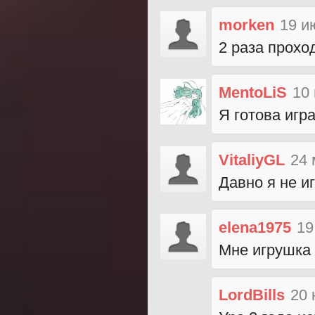
morken
19 и
2 раза проход
MentoLiS
10
Я готова игр
VitaliyGL
24 
Давно я не иг
elena1975
19
Мне игрушка 
LordBills
20 