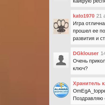
кайфую респе
kato1970
21 
Игра отлична
прошел ее п
развития и с
DGklouser
1
Очень прикол
ключ?
Хранитель 
OmEgA_toppe
Поздравляю с