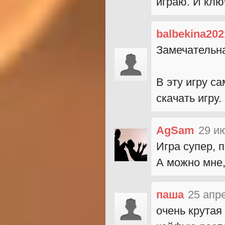
играю. И кл
balbekina202
Замечательн
В эту игру с
скачать игру
AgSam
29 и
Игра супер, 
А можно мне,
паша
25 апр
очень крутая 