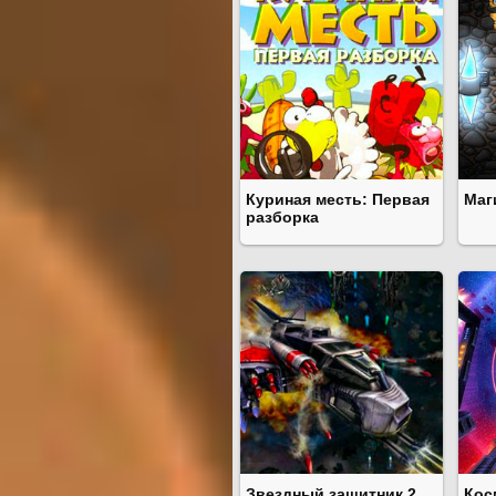
Куриная месть: Первая
Маг
разборка
Звездный защитник 2
Кос