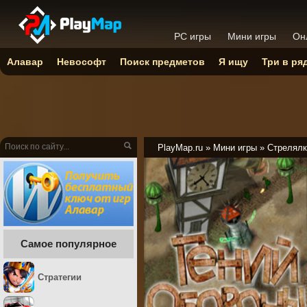
PC игры
Мини игры
Он
Алавар
Невософт
Поиск предметов
Я ищу
Три в ря
PlayMap.ru
»
Мини игры
»
Стрелялк
Самое популярное
Стратегии