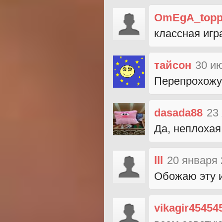
OmEgA_topp
классная игр
тайсон
30 и
Перепрохожу 
dasada88
23
Да, неплохая
lll
20 января 
Обожаю эту и
vikagir45454