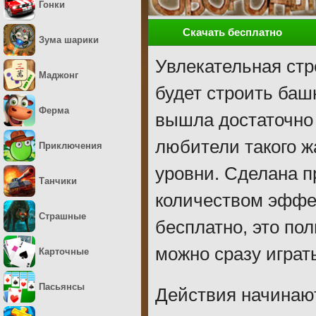
Гонки
Скачать бесплатно
Зума шарики
Увлекательная стр
Маджонг
будет строить баш
Ферма
вышла достаточно 
любители такого ж
Приключения
уровни. Сделана п
Танчики
количеством эффек
Страшные
бесплатно, это пол
можно сразу играт
Карточные
Пасьянсы
Действия начинают