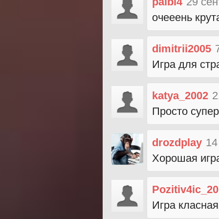
palbl4
29 сен
очееень крута
dimitrii2005
Игра для стр
katya_2002
2
Просто супер
drozdplay
14
Хорошая игра
Pozitiv4ic_2
Игра класная