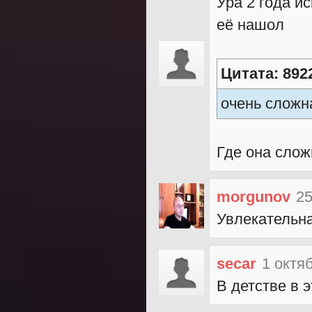
Ура 2 года ис
её нашол
Цитата: 892
очень сложна
Где она слож
morgunov
25
Увлекательна
secar
1 октя
В детстве в э