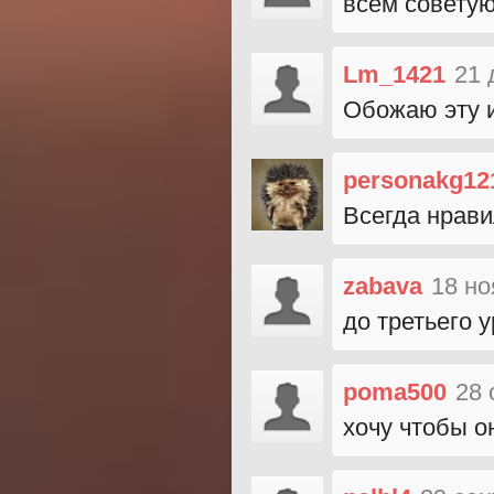
всем советую
Lm_1421
21 
Обожаю эту и
personakg12
Всегда нрави
zabava
18 но
до третьего 
poma500
28 
хочу чтобы о