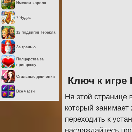
Именем короля
7 Чудес
12 подвигов Геракла
За гранью
Полцарства за
принцессу
Стильные девчонки
Ключ к игре
Все части
На этой странице 
который занимает 
переходить к уста
наслаждайтесь пр