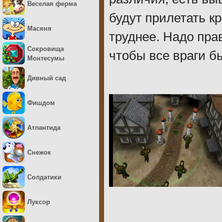
Веселая ферма
будут прилетать к
Масяня
труднее. Надо пр
Сокровища
чтобы все враги б
Монтесумы
Дивный сад
Фишдом
Атлантида
Снежок
Солдатики
Луксор