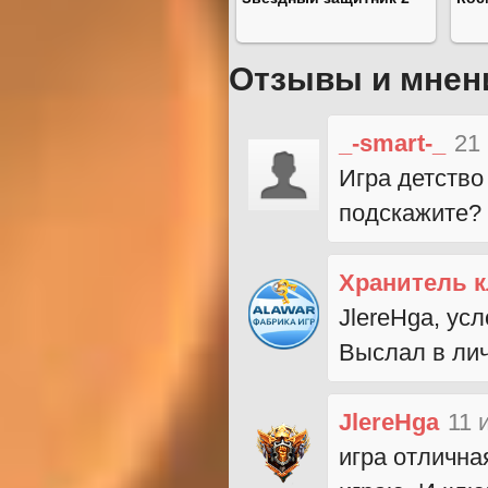
Отзывы и мнен
_-smart-_
21
Игра детство
подскажите?
Хранитель 
JlereHga, ус
Выслал в ли
JlereHga
11 
игра отлична