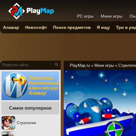
PC игры
Мини игры
Он
Алавар
Невософт
Поиск предметов
Я ищу
Три в ря
PlayMap.ru
»
Мини игры
»
Стрелялк
Самое популярное
Стратегии