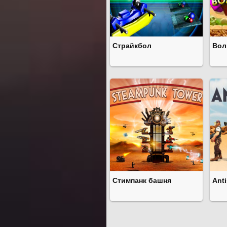
Страйкбол
Вол
Стимпанк башня
Ant