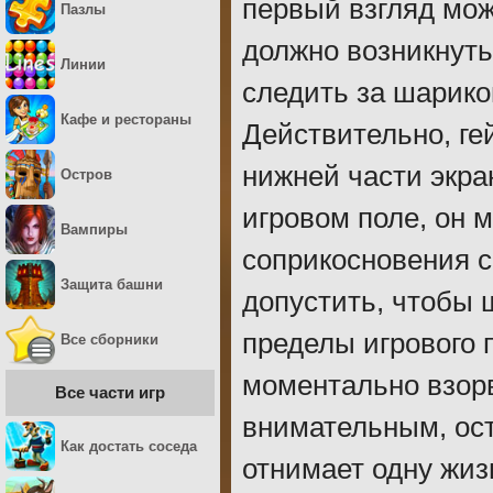
первый взгляд мож
Пазлы
должно возникнут
Линии
следить за шариком
Кафе и рестораны
Действительно, ге
нижней части экра
Остров
игровом поле, он 
Вампиры
соприкосновения с
Защита башни
допустить, чтобы 
пределы игрового 
Все сборники
моментально взорв
Все части игр
внимательным, ос
Как достать соседа
отнимает одну жиз