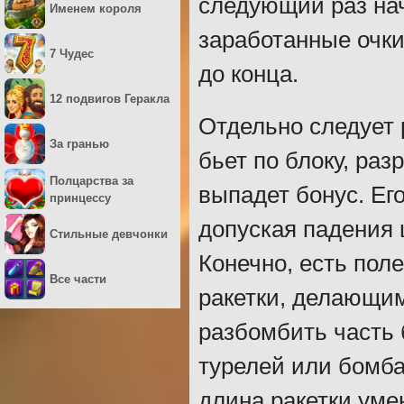
следующий раз нача
Именем короля
заработанные очки
7 Чудес
до конца.
12 подвигов Геракла
Отдельно следует 
За гранью
бьет по блоку, раз
Полцарства за
выпадет бонус. Его
принцессу
допуская падения 
Стильные девчонки
Конечно, есть по
Все части
ракетки, делающи
разбомбить часть 
турелей или бомба
длина ракетки уме