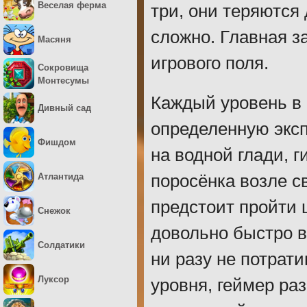
Веселая ферма
три, они теряются 
сложно. Главная з
Масяня
игрового поля.
Сокровища
Монтесумы
Каждый уровень в 
Дивный сад
определенную экс
Фишдом
на водной глади, г
Атлантида
поросёнка возле св
предстоит пройти 
Снежок
довольно быстро в
Солдатики
ни разу не потрати
Луксор
уровня, геймер ра