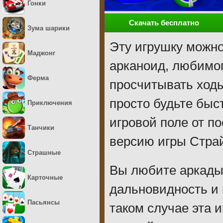
Гонки
Скачать бесплатно
Зума шарики
Эту игрушку можн
Маджонг
арканоид, любимо
Ферма
просчитывать ходы
просто будьте быс
Приключения
игровой поле от п
Танчики
версию игры Страй
Страшные
Вы любите аркады,
Карточные
дальновидность и 
Пасьянсы
таком случае эта и