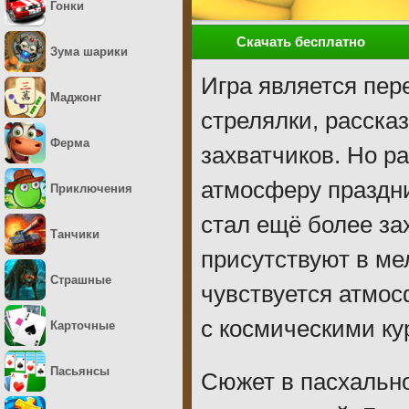
Гонки
Скачать бесплатно
Зума шарики
Игра является пе
Маджонг
стрелялки, расска
Ферма
захватчиков. Но р
атмосферу праздни
Приключения
стал ещё более з
Танчики
присутствуют в мел
Страшные
чувствуется атмос
с космическими ку
Карточные
Пасьянсы
Сюжет в пасхальн