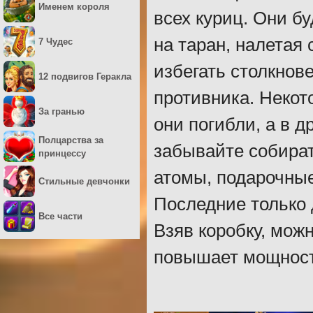
Именем короля
всех куриц. Они б
на таран, налетая
7 Чудес
избегать столкнов
12 подвигов Геракла
противника. Некот
За гранью
они погибли, а в д
Полцарства за
забывайте собира
принцессу
атомы, подарочные
Стильные девчонки
Последние только 
Все части
Взяв коробку, мож
повышает мощност