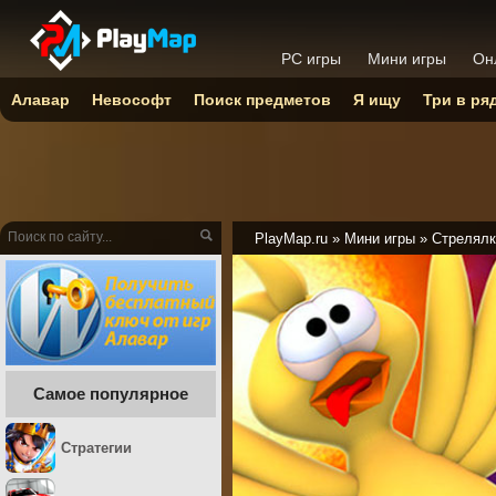
PC игры
Мини игры
Он
Алавар
Невософт
Поиск предметов
Я ищу
Три в ря
PlayMap.ru
»
Мини игры
»
Стрелялк
Самое популярное
Стратегии