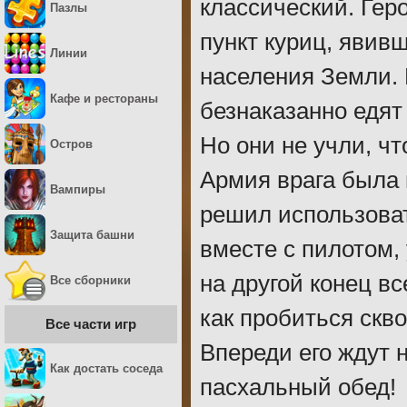
классический. Гер
Пазлы
пункт куриц, явив
Линии
населения Земли. 
Кафе и рестораны
безнаказанно едят 
Но они не учли, ч
Остров
Армия врага была 
Вампиры
решил использоват
Защита башни
вместе с пилотом,
на другой конец вс
Все сборники
как пробиться скв
Все части игр
Впереди его ждут 
Как достать соседа
пасхальный обед!