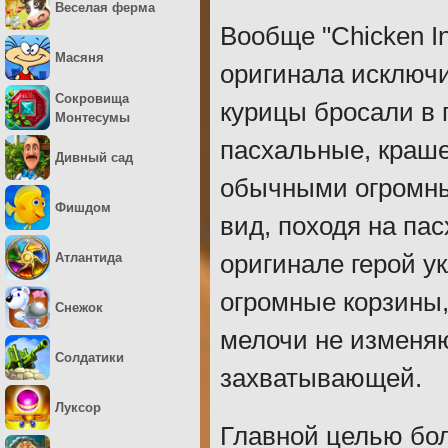
Веселая ферма
Вообще "Chicken In
Масяня
оригинала исключи
Сокровища
курицы бросали в 
Монтесумы
пасхальные, краш
Дивный сад
обычными огромны
Фишдом
вид, походя на па
Атлантида
оригинале герой у
огромные корзины
Снежок
мелочи не изменяю
Солдатики
захватывающей.
Луксор
Главной целью бо