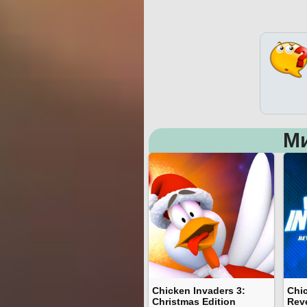
М
Chicken Invaders 3:
Chic
Christmas Edition
Reve